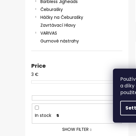
Barbless Jigheads
Čeburašky
Háčky na Čeburašky
Zavrtávací Hlavy
VARIVAS
Gumové nástrahy
Price
3
€
4
€
Použív
a díky
použit
Set
In stock
5
SHOW FILTER