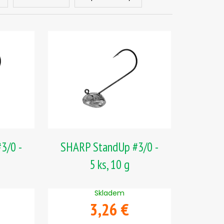
, 2 G
3/0 -
SHARP StandUp #3/0 -
5 ks, 10 g
Skladem
3,26 €