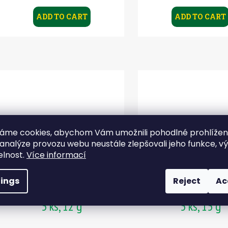
ADD TO CART
ADD TO CART
áme cookies, abychom Vám umožnili pohodlné prohlíže
 analýze provozu webu neustále zlepšovali jeho funkce, v
elnost.
Více informací
tings
Reject
Ac
SHARP StandUp #3/0 -
SHARP StandUp #
5 ks, 12 g
5 ks, 15 g