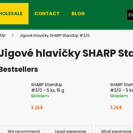
HOLESALE
CONTACT
BLOG
E
hat are you looking for?
dUp
Jigové hlavičky SHARP StandUp #3/0
Jigové hlavičky SHARP S
SEARCH
Bestsellers
We recommend
SHARP StandUp
SHARP Sta
#3/0 - 5 ks, 15 g
#3/0 - 5 ks
Skladem
Skladem
3,26 €
3,26 €
P
r
We recommend
Least expensive
Most expensive