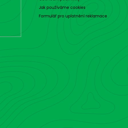
t
Jak používáme cookies
r
o
Formulář pro uplatnění reklamace
l
s