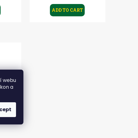
ADD TO CART
ní webu
ýkon a
cept
3/0 -