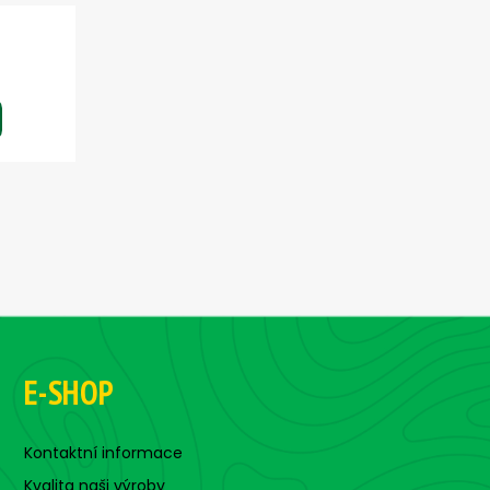
E-SHOP
Kontaktní informace
Kvalita naši výroby