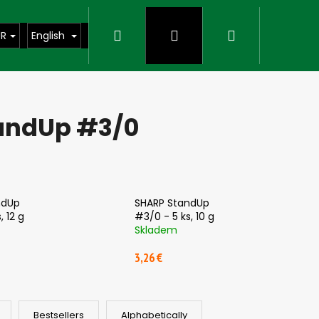
Search
Login
Shopping
UR
English
cart
tandUp #3/0
ndUp
SHARP StandUp
, 12 g
#3/0 - 5 ks, 10 g
Skladem
3,26 €
Next
Bestsellers
Alphabetically