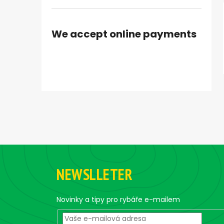
We accept online payments
F
o
NEWSLLETER
o
t
e
Novinky a tipy pro rybáře e-mailem
r