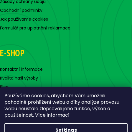
Zásady ochrany údajů
Obchodní podmínky
Jak používáme cookies
Formulář pro uplatnění reklamace
E-SHOP
Kontaktní informace
Kvalita naši výroby
Blog
Používáme cookies, abychom Vám umožnili
pohodlné prohlížení webu a díky analýze provozu
webu neustále zlepšovali jeho funkce, výkon a
použitelnost.
Více informací
Settings