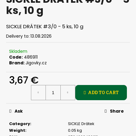
rating
i
ks, 10 g
is
0,0
n
out
g
of
SICKLE DRÁTEK #3/0 - 5 ks, 10 g
f
5
stars.
Delivery to:
13.08.2026
o
r
Skladem
?
Code:
486911
Brand:
Jigovky.cz
3,67 €
SEARCH
Measure
ADD TO CART
price:
Ask
Share
W
e
Category
:
SICKLE Drátek
r
Weight
:
0.05 kg
e