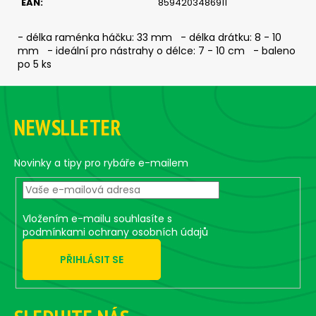
EAN
:
8594203486911
c
o
m
- délka raménka háčku: 33 mm - délka drátku: 8 - 10
mm - ideální pro nástrahy o délce: 7 - 10 cm - baleno
m
po 5 ks
e
n
F
d
o
NEWSLLETER
o
JIG
t
-
e
Novinky a tipy pro rybáře e-mailem
JIGEXTRA
STANDUP
r
DRÁTEK
#4/0
-
Vložením e-mailu souhlasíte s
5
podmínkami ochrany osobních údajů
KS,
15
PŘIHLÁSIT SE
G
5,58
€