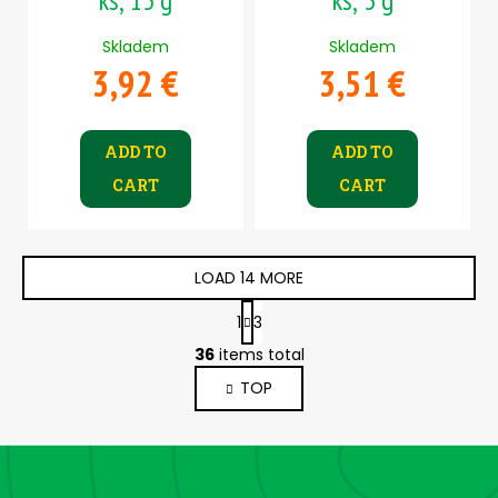
Skladem
Skladem
3,92 €
3,51 €
ADD TO
ADD TO
CART
CART
LOAD 14 MORE
P
1
3
a
L
g
36
items total
i
i
TOP
s
n
a
t
t
i
F
i
n
o
o
g