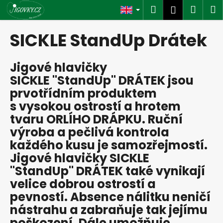
C
Skip
Search
Shop
M
Login
to
a
content
Back
Back
cart
r
SICKLE StandUp Drátek
t
W
Jigové hlavičky
h
SICKLE "StandUp" DRÁTEK jsou
a
prvotřídním produktem
t
s vysokou ostrostí a hrotem
a
tvaru ORLÍHO DRÁPKU. Ruční
r
výroba a pečlivá kontrola
e
každého kusu je samozřejmostí.
y
Jigové hlavičky SICKLE
o
"StandUp" DRÁTEK také vynikají
u
velice dobrou ostrostí a
l
pevností. Absence nálitku neničí
o
nástrahu a zabraňuje tak jejímu
o
poškození. Dále umožňuje
k