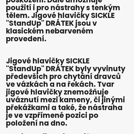
použití i pro nástrahy s tenkým
i
tělem. Jigové hlavičky SICKLE
n
"StandUp" DRÁTEK jsou v
g
klasickém nebarveném
f
provedení.
o
r
?
Jigové hlavičky SICKLE
"StandUp" DRÁTEK byly vyvinuty
předevších pro chytání dravců
ve vázkách a na řekách. Tvar
SEARCH
jigové hlavičky znemožňuje
uváznutí mezi kameny, či jinými
překážkami a také, že nástraha
W
je ve vzpřímené pozici po
e
položení na dno.
r
e