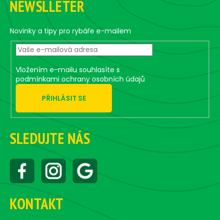
n
NEWSLLETER
o
c
o
t
n
e
Novinky a tipy pro rybáře e-mailem
t
r
r
o
Vložením e-mailu souhlasíte s
l
podmínkami ochrany osobních údajů
s
PŘIHLÁSIT SE
SLEDUJTE NÁS
KONTAKT