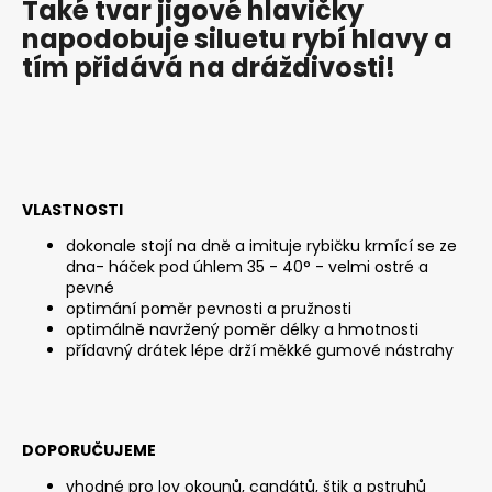
Také tvar jigové hlavičky
c
o
napodobuje siluetu rybí hlavy a
m
tím přidává na dráždivosti!
m
e
n
d
VLASTNOSTI
ČIHÁTKO
POD
dokonale stojí na dně a imituje rybičku krmící se ze
PRUT
dna- háček pod úhlem 35 - 40° - velmi ostré a
-
pevné
20
optimání poměr pevnosti a pružnosti
MM
optimálně navržený poměr délky a hmotnosti
1,12
přídavný drátek lépe drží měkké gumové nástrahy
€
DOPORUČUJEME
vhodné pro lov okounů, candátů, štik a pstruhů