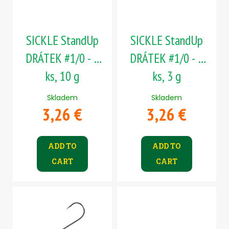
f
g
p
r
SICKLE StandUp
SICKLE StandUp
o
d
DRÁTEK #1/0 - 5
DRÁTEK #1/0 - 5
u
ks, 10 g
ks, 3 g
c
t
Skladem
Skladem
s
3,26 €
3,26 €
ADD TO
ADD TO
CART
CART