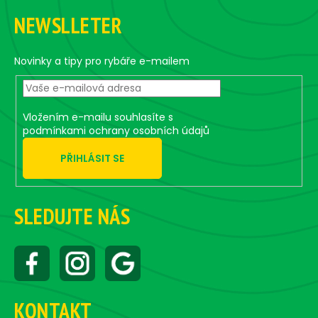
o
o
g
n
NEWSLLETER
o
c
o
t
n
e
Novinky a tipy pro rybáře e-mailem
t
r
r
o
Vložením e-mailu souhlasíte s
l
podmínkami ochrany osobních údajů
s
PŘIHLÁSIT SE
SLEDUJTE NÁS
KONTAKT