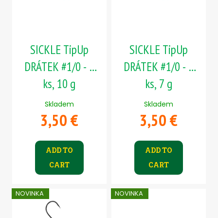
o
n
f
g
p
r
SICKLE TipUp
SICKLE TipUp
o
d
DRÁTEK #1/0 - 5
DRÁTEK #1/0 - 5
u
ks, 10 g
ks, 7 g
c
t
Skladem
Skladem
s
3,50 €
3,50 €
ADD TO
ADD TO
CART
CART
NOVINKA
NOVINKA