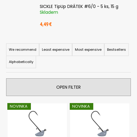
c
SICKLE TipUp DRÁTEK #6/0 - 5 ks, 15 g
o
Skladem
m
m
4,49 €
e
n
P
d
r
We recommend
Least expensive
Most expensive
Bestsellers
o
SICKLE
Alphabetically
d
#6
-
u
5
c
KS,
4
OPEN FILTER
t
G
s
2,85
L
o
€
NOVINKA
NOVINKA
i
r
s
t
t
i