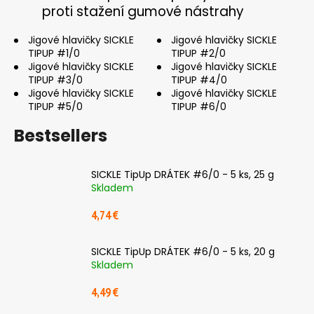
proti stažení gumové nástrahy
i
n
Jigové hlavičky SICKLE
Jigové hlavičky SICKLE
g
TIPUP #1/0
TIPUP #2/0
Jigové hlavičky SICKLE
Jigové hlavičky SICKLE
f
TIPUP #3/0
TIPUP #4/0
o
Jigové hlavičky SICKLE
Jigové hlavičky SICKLE
r
TIPUP #5/0
TIPUP #6/0
?
Bestsellers
SICKLE TipUp DRÁTEK #6/0 - 5 ks, 25 g
Skladem
SEARCH
4,74 €
SICKLE TipUp DRÁTEK #6/0 - 5 ks, 20 g
W
Skladem
e
r
4,49 €
e