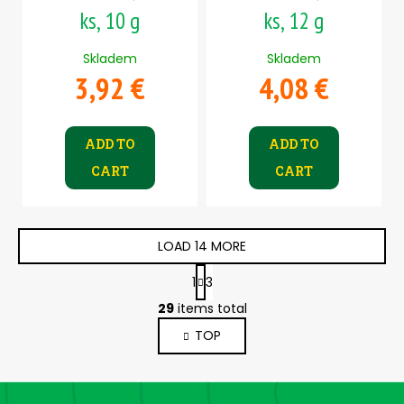
ks, 10 g
ks, 12 g
Skladem
Skladem
3,92 €
4,08 €
ADD TO
ADD TO
CART
CART
LOAD 14 MORE
P
1
3
a
L
g
29
items total
i
i
TOP
s
n
a
t
t
i
F
i
n