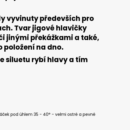
, 2 G
ly vyvinuty předevších pro
ch. Tvar jigové hlavičky
i jinými překážkami a také,
o položení na dno.
 siluetu rybí hlavy a tím
 háček pod úhlem 35 - 40° - velmi ostré a pevné