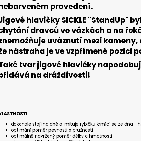
SICKLE #6 - 5 KS, 3 G
SICKLE #6 - 5 KS
nebarveném provedení.
2,85 €
2,85 €
Jigové hlavičky SICKLE "StandUp" by
chytání dravců ve vázkách a na řeká
znemožňuje uváznutí mezi kameny, č
že nástraha je ve vzpřímené pozici p
Také tvar jigové hlavičky napodobuje
přidává na dráždivosti!
VLASTNOSTI
dokonale stojí na dně a imituje rybičku krmící se ze dna -
optimání poměr pevnosti a pružnosti
optimálně navržený poměr délky a hmotnosti