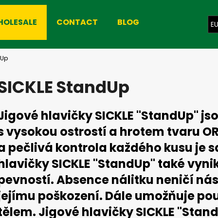
HOLESALE
CONTACT
BLOG
E
hat are you looking for?
dUp
SICKLE StandUp
SEARCH
Jigové hlavičky SICKLE "StandUp" j
s vysokou ostrostí a hrotem tvaru 
We recommend
a pečlivá kontrola každého kusu je 
hlavičky SICKLE "StandUp" také vynik
pevností. Absence nálitku neničí ná
jejímu poškození. Dále umožňuje použ
tělem. Jigové hlavičky SICKLE "Stan