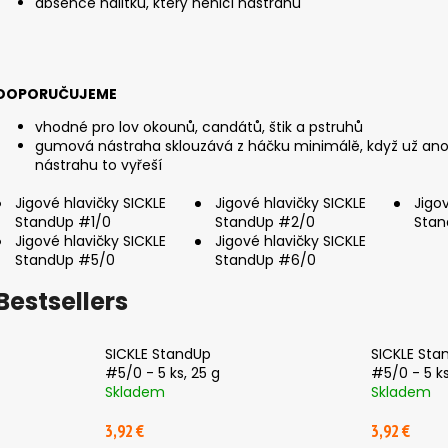
absence nálitku, který neničí nástrahu
DOPORUČUJEME
vhodné pro lov okounů, candátů, štik a pstruhů
gumová nástraha sklouzává z háčku minimálě, když už ano, 
nástrahu to vyřeší
Jigové hlavičky SICKLE
Jigové hlavičky SICKLE
Jigo
StandUp #1/0
StandUp #2/0
Stan
Jigové hlavičky SICKLE
Jigové hlavičky SICKLE
StandUp #5/0
StandUp #6/0
Bestsellers
SICKLE StandUp
SICKLE Sta
#5/0 - 5 ks, 25 g
#5/0 - 5 ks
Skladem
Skladem
3,92 €
3,92 €