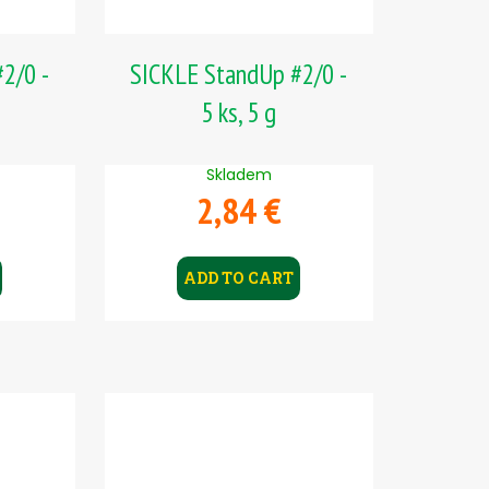
2/0 -
SICKLE StandUp #2/0 -
5 ks, 5 g
Skladem
2,84 €
ADD TO CART