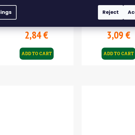
5 ks, 7 g
5 ks, 10 g
tings
Reject
Ac
Skladem
Skladem
2,84 €
3,09 €
ADD TO CART
ADD TO CART