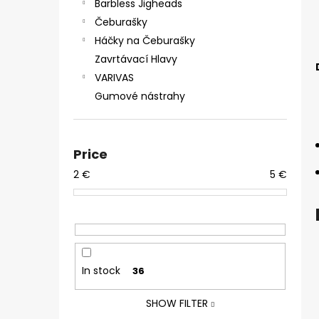
Barbless Jigheads
Čeburašky
Háčky na Čeburašky
Zavrtávací Hlavy
VARIVAS
Gumové nástrahy
Price
2
€
5
€
In stock
36
SHOW FILTER