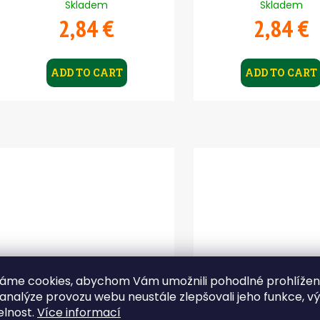
Skladem
Skladem
s
2,84 €
2,84 €
ADD TO CART
ADD TO CART
áme cookies, abychom Vám umožnili pohodlné prohlíže
 analýze provozu webu neustále zlepšovali jeho funkce, v
SICKLE StandUp #1/0 -
SICKLE StandUp #
elnost.
Více informací