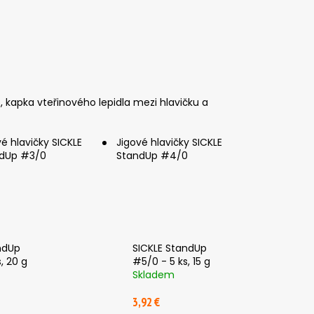
kapka vteřinového lepidla mezi hlavičku a
vé hlavičky SICKLE
Jigové hlavičky SICKLE
dUp #3/0
StandUp #4/0
ndUp
SICKLE StandUp
, 20 g
#5/0 - 5 ks, 15 g
Skladem
3,92 €