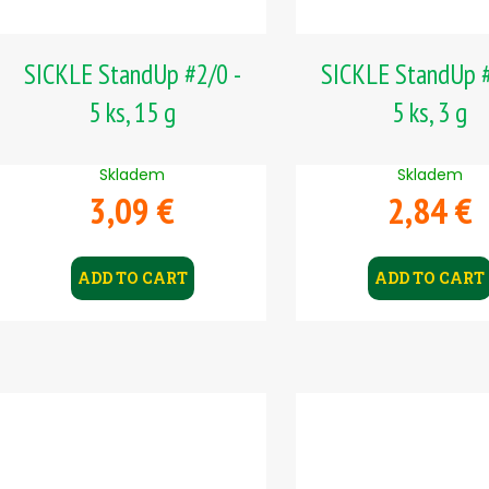
SICKLE StandUp #2/0 -
SICKLE StandUp #
5 ks, 15 g
5 ks, 3 g
Skladem
Skladem
3,09 €
2,84 €
ADD TO CART
ADD TO CART