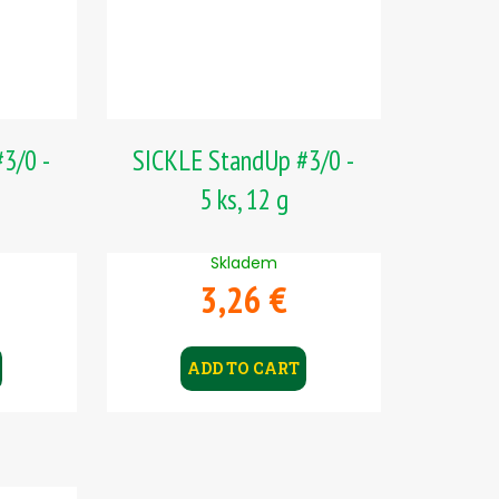
3/0 -
SICKLE StandUp #3/0 -
5 ks, 12 g
Skladem
3,26 €
ADD TO CART