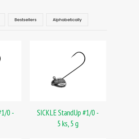
Bestsellers
Alphabetically
1/0 -
SICKLE StandUp #1/0 -
5 ks, 5 g