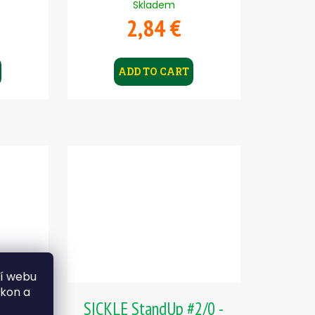
Skladem
2,84 €
ADD TO CART
ní webu
ýkon a
2/0 -
SICKLE StandUp #2/0 -