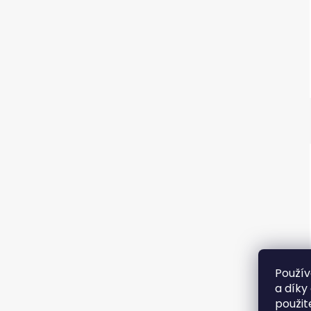
Použív
a díky
použit