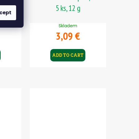
5 ks, 12 g
cept
Skladem
3,09 €
ADD TO CART