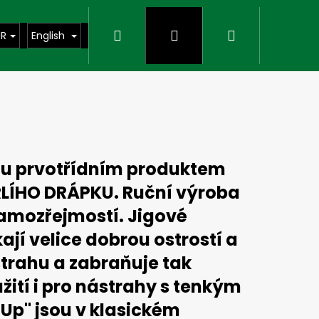
Search
Login
Shopping
UR
English
cart
sou prvotřídním produktem
ORLÍHO DRÁPKU. Ruční výroba
samozřejmostí. Jigové
ají velice dobrou ostrostí a
strahu a zabraňuje tak
Next
ití i pro nástrahy s tenkým
dUp" jsou v klasickém