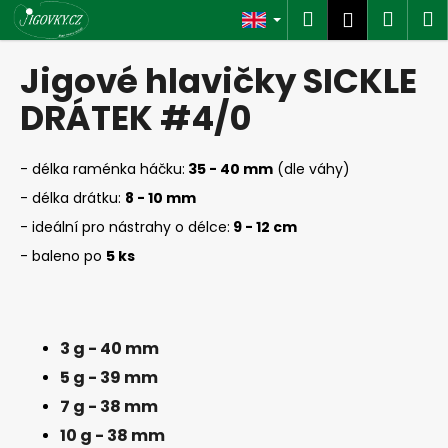
C
Skip
Search
Shop
M
Login
to
a
content
Back
Back
cart
r
Jigové hlavičky SICKLE
t
W
DRÁTEK #4/0
h
a
- délka raménka háčku:
35 - 40 mm
(dle váhy)
t
- délka drátku:
8
- 10 mm
a
- ideální pro nástrahy o délce:
9
- 12 cm
r
- baleno po
5 ks
e
y
o
u
3 g - 40 mm
l
5 g - 39 mm
o
7 g - 38 mm
o
10 g - 38 mm
k