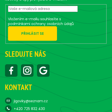
e
c
r
o
n
t
Vložením e-mailu souhlasíte s
r
podmínkami ochrany osobních údajů
o
PŘIHLÁSIT SE
l
s
SLEDUJTE NÁS
KONTAKT
jigovky@seznam.cz
+420 725 832 430