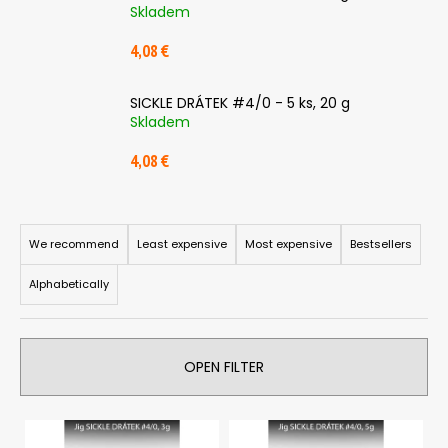
c
Skladem
o
4,08 €
m
m
e
SICKLE DRÁTEK #4/0 - 5 ks, 20 g
n
Skladem
d
4,08 €
SICKLE
P
#6
-
r
We recommend
Least expensive
Most expensive
Bestsellers
5
o
KS,
2
Alphabetically
d
G
u
2,85
c
€
OPEN FILTER
t
s
L
o