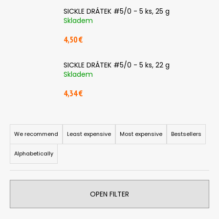
c
SICKLE DRÁTEK #5/0 - 5 ks, 25 g
o
Skladem
m
m
4,50 €
e
n
SICKLE DRÁTEK #5/0 - 5 ks, 22 g
d
Skladem
4,34 €
ČIHÁTKO
PŘED
ŠPIČKU
P
-
KULIČKA
r
We recommend
Least expensive
Most expensive
Bestsellers
30
o
MM
Alphabetically
d
1,28
€
u
c
OPEN FILTER
t
s