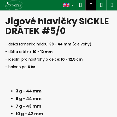
C
Skip
Search
Shop
M
Login
to
a
content
Back
Back
cart
r
Jigové hlavičky SICKLE
t
W
DRÁTEK #5/0
h
a
- délka raménka háčku:
38 - 44 mm
(dle váhy)
t
- délka drátku:
10
- 12 mm
a
- ideální pro nástrahy o délce:
10
- 12,5 cm
r
- baleno po
5 ks
e
y
o
u
3 g - 44 mm
l
5 g - 44 mm
o
7 g - 43 mm
o
10 g - 42 mm
k