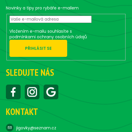
t
g
e
Novinky a tipy pro rybáře e-mailem
c
r
o
n
t
Vložením e-mailu souhlasíte s
r
podmínkami ochrany osobních údajů
o
PŘIHLÁSIT SE
l
s
SLEDUJTE NÁS
KONTAKT
jigovky@seznam.cz