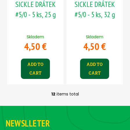
SICKLE DRÁTEK
SICKLE DRÁTEK
#5/0 - 5 ks, 25 g
#5/0 - 5 ks, 32 g
Skladem
Skladem
4,50 €
4,50 €
ADD TO
ADD TO
CART
CART
12
items total
L
i
F
s
o
t
NEWSLLETER
i
o
n