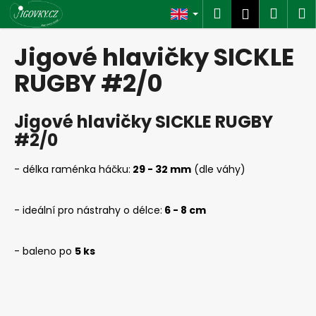
C
Skip
Search
Shop
M
Login
to
a
content
Back
Back
cart
r
Jigové hlavičky SICKLE
t
W
RUGBY #2/0
h
a
Jigové hlavičky SICKLE RUGBY
t
#2/0
a
r
- délka raménka háčku:
29 - 32 mm
(dle váhy)
e
y
- ideální pro nástrahy o délce:
6
- 8 cm
o
u
- baleno po
5 ks
l
o
o
k