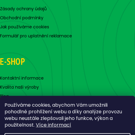
Zásady ochrany údajů
Obchodní podmínky
Jak používáme cookies
Formulář pro uplatnění reklamace
E-SHOP
Kontaktní informace
Kvalita naši výroby
Blog
Používáme cookies, abychom Vám umožnili
pohodlné prohlížení webu a díky analýze provozu
webu neustále zlepšovali jeho funkce, výkon a
použitelnost.
Více informací