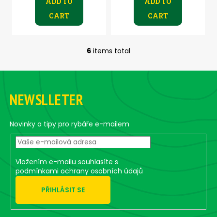
ADD TO
ADD TO
CART
CART
6
items total
L
i
F
s
o
t
NEWSLLETER
i
o
n
t
g
e
Novinky a tipy pro rybáře e-mailem
c
r
o
n
t
Vložením e-mailu souhlasíte s
r
podmínkami ochrany osobních údajů
o
PŘIHLÁSIT SE
l
s