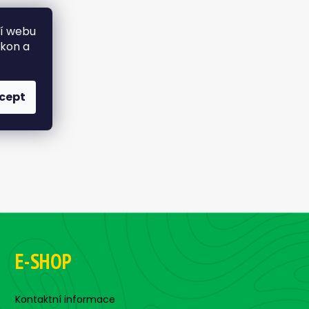
ní webu
ýkon a
cept
E-SHOP
Kontaktní informace