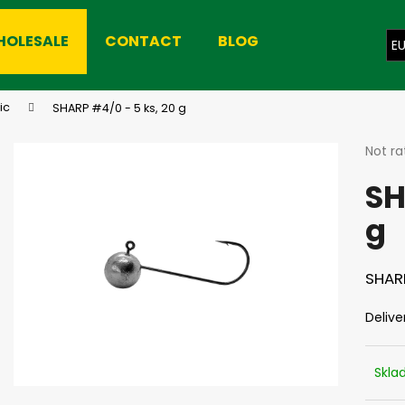
HOLESALE
CONTACT
BLOG
E
hat are you looking for?
ic
SHARP #4/0 - 5 ks, 20 g
The
Not ra
avera
SEARCH
SH
produ
rating
g
is
0,0
We recommend
out
of
SHARP
5
stars.
Delive
Skl