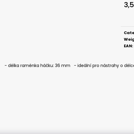
ČIHÁTKO POD PRUT - 20 MM
ČIHÁTKO PŘED Š
3,5
1,12 €
1,28 €
Meas
price
Cat
Wei
EAN
:
- délka raménka háčku: 36 mm - ideální pro nástrahy o délce