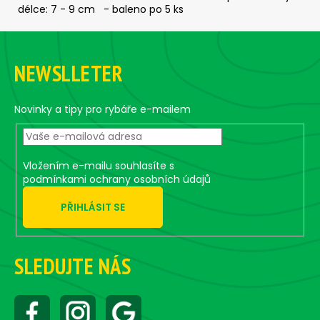
c
délce: 7 - 9 cm - baleno po 5 ks
o
F
m
m
o
NEWSLLETER
e
o
n
t
d
e
Novinky a tipy pro rybáře e-mailem
r
CLASSIC
1
Vložením e-mailu souhlasíte s
-
BLACK
podmínkami ochrany osobních údajů
(BLACK/ORANGE
BODY)
PŘIHLÁSIT SE
4,92
€
SLEDUJTE NÁS