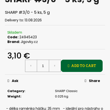
rating
i
is
0,0
n
SHARP #3/0 - 5 ks, 5 g
out
g
of
Delivery to:
13.08.2026
f
5
stars.
o
Skladem
r
Code:
24945423
Brand:
Jigovky.cz
?
3,10 €
Measure
ADD TO CART
price:
SEARCH
Ask
Share
W
Category
:
SHARP Classic
e
Weight
:
0.025 kg
r
e
- délka raménka háčku: 35 mm - ideální pro nástrahy o