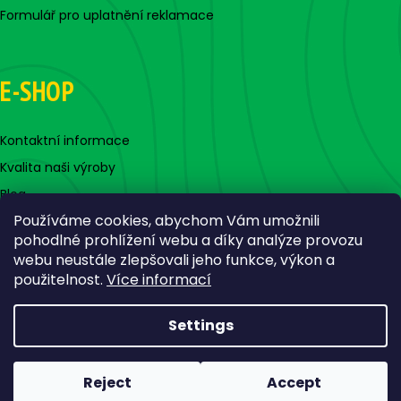
Formulář pro uplatnění reklamace
E-SHOP
Kontaktní informace
Kvalita naši výroby
Blog
Používáme cookies, abychom Vám umožnili
pohodlné prohlížení webu a díky analýze provozu
webu neustále zlepšovali jeho funkce, výkon a
použitelnost.
Více informací
Settings
Created by Shoptet
Copyright 2026
Jigovky.cz
. All rights reserved.
Edit cookie
Reject
Accept
settings