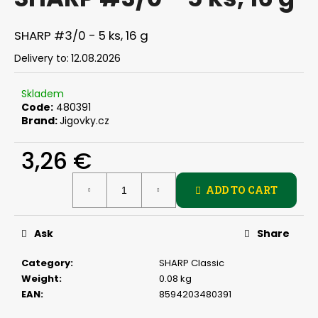
rating
i
is
0,0
n
SHARP #3/0 - 5 ks, 16 g
out
g
of
Delivery to:
12.08.2026
f
5
stars.
o
Skladem
r
Code:
480391
Brand:
Jigovky.cz
?
3,26 €
Measure
ADD TO CART
price:
SEARCH
Ask
Share
W
Category
:
SHARP Classic
e
Weight
:
0.08 kg
r
EAN
:
8594203480391
e