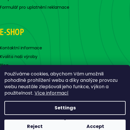
Formulář pro uplatnění reklamace
E-SHOP
Kontaktní informace
Kvalita naši výroby
Blog
Používáme cookies, abychom Vám umožnili
pohodlné prohlížení webu a díky analýze provozu
webu neustále zlepšovali jeho funkce, výkon a
použitelnost.
Více informací
Settings
Created by Shoptet
Copyright 2026
Jigovky.cz
. All rights reserved.
Edit cookie
Reject
Accept
settings