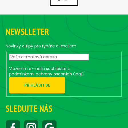
s
n
a
t
t
i
F
i
n
o
o
g
n
NEWSLLETER
o
c
o
t
n
e
Novinky a tipy pro rybáře e-mailem
t
r
r
o
Vložením e-mailu souhlasíte s
l
podmínkami ochrany osobních údajů
s
PŘIHLÁSIT SE
SLEDUJTE NÁS