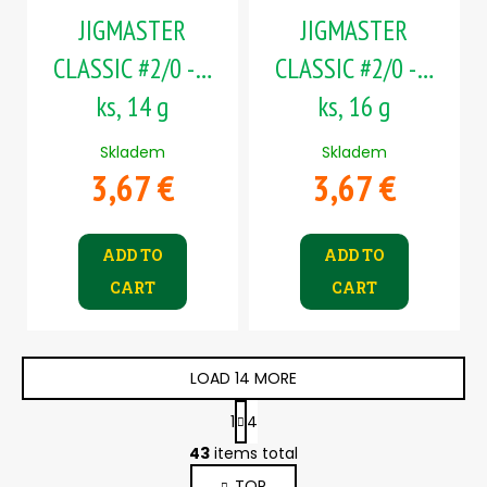
JIGMASTER
JIGMASTER
CLASSIC #2/0 - 5
CLASSIC #2/0 - 5
ks, 14 g
ks, 16 g
Skladem
Skladem
3,67 €
3,67 €
ADD TO
ADD TO
CART
CART
LOAD 14 MORE
P
1
4
a
L
g
43
items total
i
i
TOP