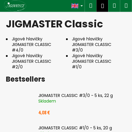
C
Skip
Search
Shop
M
Login
to
a
content
Back
Back
cart
r
JIGMASTER Classic
t
W
h
Jigové hlavičky
Jigové hlavičky
JIGMASTER CLASSIC
JIGMASTER CLASSIC
a
#4/0
#3/0
t
Jigové hlavičky
Jigové hlavičky
a
JIGMASTER CLASSIC
JIGMASTER CLASSIC
#2/0
#1/0
r
e
Bestsellers
y
o
JIGMASTER CLASSIC #3/0 - 5 ks, 22 g
u
Skladem
l
4,08 €
o
o
JIGMASTER CLASSIC #1/0 - 5 ks, 20 g
k