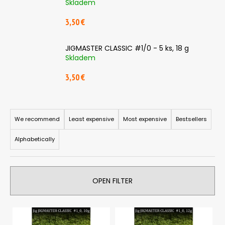
Skladem
i
3,50 €
n
g
JIGMASTER CLASSIC #1/0 - 5 ks, 18 g
f
Skladem
o
r
3,50 €
?
P
r
We recommend
Least expensive
Most expensive
Bestsellers
o
Alphabetically
SEARCH
d
u
c
OPEN FILTER
t
W
e
s
r
L
o
e
i