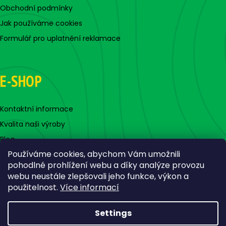
Obchodní podmínky
Jak používáme cookies
Formulář pro uplatnění reklamace
E-SHOP
Kontaktní informace
Kvalita naši výroby
Blog
Používáme cookies, abychom Vám umožnili
pohodlné prohlížení webu a díky analýze provozu
webu neustále zlepšovali jeho funkce, výkon a
použitelnost.
Více informací
Settings
Created by Shoptet