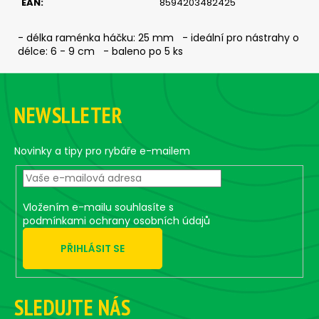
EAN
:
8594203482425
c
o
m
- délka raménka háčku: 25 mm - ideální pro nástrahy o
délce: 6 - 9 cm - baleno po 5 ks
m
e
F
n
o
d
NEWSLLETER
o
t
ČEBURAŠKA
e
Novinky a tipy pro rybáře e-mailem
STANDUP
-
r
5
KS,
20
Vložením e-mailu souhlasíte s
G
podmínkami ochrany osobních údajů
3,09
€
PŘIHLÁSIT SE
SLEDUJTE NÁS