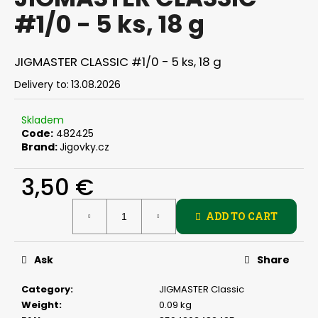
rating
i
#1/0 - 5 ks, 18 g
is
0,0
n
out
g
of
JIGMASTER CLASSIC #1/0 - 5 ks, 18 g
f
5
stars.
Delivery to:
13.08.2026
o
r
Skladem
?
Code:
482425
Brand:
Jigovky.cz
3,50 €
SEARCH
Measure
ADD TO CART
price:
Ask
Share
W
e
Category
:
JIGMASTER Classic
r
Weight
:
0.09 kg
e