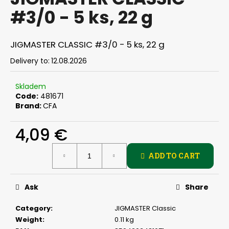
rating
i
#3/0 - 5 ks, 22 g
is
0,0
n
out
g
of
JIGMASTER CLASSIC #3/0 - 5 ks, 22 g
f
5
stars.
Delivery to:
12.08.2026
o
r
Skladem
?
Code:
481671
Brand:
CFA
4,09 €
SEARCH
Measure
ADD TO CART
price:
Ask
Share
W
e
Category
:
JIGMASTER Classic
r
Weight
:
0.11 kg
e