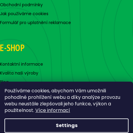
Obchodní podmínky
Jak používáme cookies
Formulář pro uplatnění reklamace
E-SHOP
Kontaktní informace
Kvalita naši výroby
Blog
Používáme cookies, abychom Vám umožnili
pohodlné prohlížení webu a díky analýze provozu
webu neustále zlepšovali jeho funkce, výkon a
použitelnost.
Více informací
Settings
Created by Shoptet