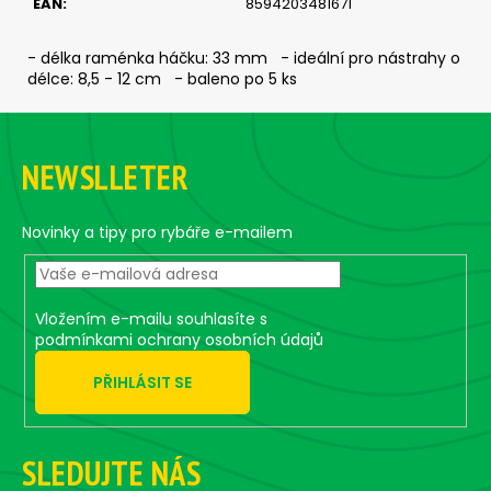
EAN
:
8594203481671
c
o
m
- délka raménka háčku: 33 mm - ideální pro nástrahy o
délce: 8,5 - 12 cm - baleno po 5 ks
m
e
F
n
o
d
NEWSLLETER
o
t
ČIHÁTKO
e
Novinky a tipy pro rybáře e-mailem
PŘED
ŠPIČKU
r
-
KULIČKA
25
Vložením e-mailu souhlasíte s
MM
podmínkami ochrany osobních údajů
1,24
€
PŘIHLÁSIT SE
SLEDUJTE NÁS