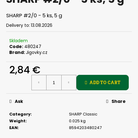
rating
i
is
0,0
n
SHARP #2/0 - 5 ks, 5 g
out
g
of
Delivery to:
13.08.2026
f
5
stars.
o
Skladem
r
Code:
480247
Brand:
Jigovky.cz
?
2,84 €
Measure
ADD TO CART
price:
SEARCH
Ask
Share
W
Category
:
SHARP Classic
e
Weight
:
0.025 kg
r
EAN
:
8594203480247
e