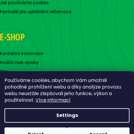
Jak používáme cookies
Formulář pro uplatnění reklamace
E-SHOP
Kontaktní informace
Kvalita naši výroby
Blog
Používáme cookies, abychom Vám umožnili
pohodlné prohlížení webu a díky analýze provozu
webu neustále zlepšovali jeho funkce, výkon a
použitelnost.
Více informací
Settings
Created by Shoptet
Copyright 2026
Jigovky.cz
. All rights reserved.
Edit cookie