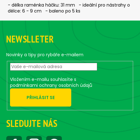
c
- délka raménka háčku: 31 mm - ideální pro nástrahy o
o
délce: 6 - 9 cm - baleno po 5 ks
m
F
m
e
o
NEWSLLETER
n
o
d
t
e
Novinky a tipy pro rybáře e-mailem
r
ČEBURAŠKA
STANDUP
-
5
Vložením e-mailu souhlasíte s
KS,
podmínkami ochrany osobních údajů
15
G
PŘIHLÁSIT SE
2,68
€
SLEDUJTE NÁS