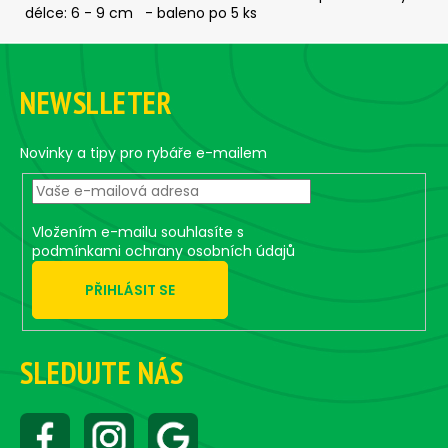
c
délce: 6 - 9 cm - baleno po 5 ks
o
F
m
m
o
NEWSLLETER
e
o
n
t
d
e
Novinky a tipy pro rybáře e-mailem
r
JIG
-
Vložením e-mailu souhlasíte s
JIGEXTRA
STANDUP
podmínkami ochrany osobních údajů
DRÁTEK
#5/0
PŘIHLÁSIT SE
-
5
KS,
7
SLEDUJTE NÁS
G
5,56
€