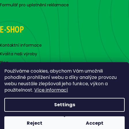
Formulář pro uplatnění reklamace
E-SHOP
Kontaktní informace
Kvalita naši výroby
Blog
Používáme cookies, abychom Vám umožnili
pohodlné prohlížení webu a díky analýze provozu
webu neustále zlepšovali jeho funkce, výkon a
použitelnost.
Více informací
Settings
Created by Shoptet
Copyright 2026
Jigovky.cz
. All rights reserved.
Edit cookie
Reject
Accept
settings