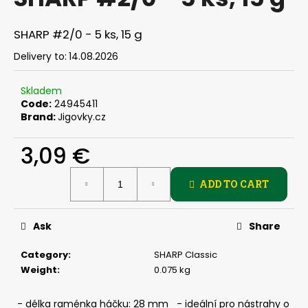
rating
i
is
0,0
n
SHARP #2/0 - 5 ks, 15 g
out
g
of
Delivery to:
14.08.2026
f
5
stars.
o
Skladem
r
Code:
24945411
Brand:
Jigovky.cz
?
3,09 €
Measure
ADD TO CART
price:
SEARCH
Ask
Share
W
Category
:
SHARP Classic
e
Weight
:
0.075 kg
r
e
- délka raménka háčku: 28 mm - ideální pro nástrahy o