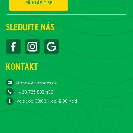
PŘIHLÁSIT SE
l
s
SLEDUJTE NÁS
KONTAKT
jigovky@seznam.cz
+420 725 832 430
Volat od 08:00 - do 18:00 hod.