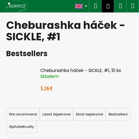
C
Skip
Search
Shop
M
Login
to
a
content
Back
Back
cart
r
Cheburashka háček -
t
W
SICKLE, #1
h
a
Bestsellers
t
a
Cheburashka háček - SICKLE, #1, 10 ks
r
Skladem
e
3,26 €
y
o
u
P
l
r
We recommend
Least expensive
Most expensive
Bestsellers
o
o
Alphabetically
o
d
k