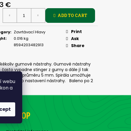
PIČKU - SUCHÝ ZIP 27
03 €
ure
ADD TO CART
:
Print
egory
:
Zavrtávací Hlavy
ght
:
0.016 kg
Ask
8594203482913
Share
 jakékoliv gumové nástrahy. Gumové nástrahy
 často vypadne stinger z gumy a dále jí tak
lce 3,5 cm a průměru 5 mm. Spirála umožňuje
arování pro nastavení nástrahy. Baleno po 2
ní webu
ýkon a
cept
E-SHOP