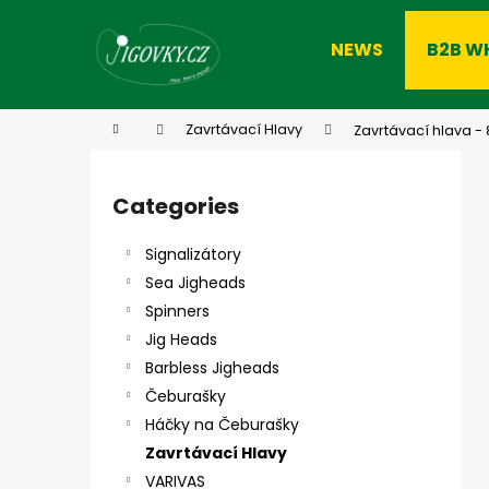
C
Skip
to
a
NEWS
B2B W
content
Back
Back
r
shopping
shopping
t
W
Home
Zavrtávací Hlavy
Zavrtávací hlava - 8
S
i
Categories
Skip
d
categories
e
Signalizátory
b
Sea Jigheads
a
Spinners
r
Jig Heads
Barbless Jigheads
Čeburašky
Háčky na Čeburašky
Zavrtávací Hlavy
VARIVAS