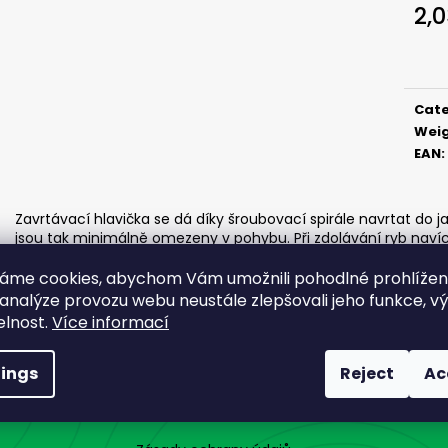
ČIHÁTKO NA ŠŇŮRCE - 38 MM
ČIHÁTKO PŘED Š
2,
MM
1,65 €
Meas
0,91 €
price
Cat
Wei
EAN
:
Zavrtávací hlavička se dá díky šroubovací spirále navrtat do
jsou tak minimálně omezeny v pohybu. Při zdolávání ryb navíc
nepoškozuje. Použitá zavrtávací spirála je o síle 0,9 mm, dé
bezproblémové zavrtání do nástrahy a současně umožňuje tv
áme cookies, abychom Vám umožnili pohodlné prohlíže
ks
 analýze provozu webu neustále zlepšovali jeho funkce, v
elnost.
Více informací
tings
Reject
Ac
NÁKUP A SOUKROMÍ