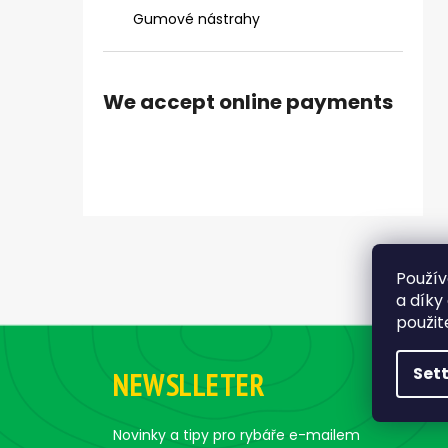
ČIHÁTKO PŘED ŠPIČKU - KULIČKA 30 MM
Gumové nástrahy
1,28 €
We accept online payments
Použív
a díky
použit
F
o
Set
NEWSLLETER
o
t
e
Novinky a tipy pro rybáře e-mailem