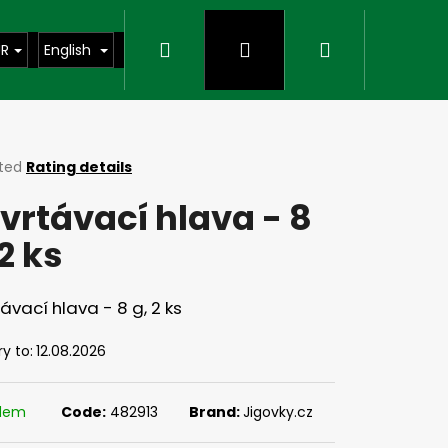
Search
Login
Shopping
UR
English
cart
ted
Rating details
ge
vrtávací hlava - 8
ct
 2 ks
ávací hlava - 8 g, 2 ks
ry to:
12.08.2026
Next
adem
Code:
482913
Brand:
Jigovky.cz