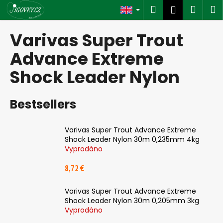
C
Skip
Search
Shop
M
Login
to
a
content
Back
Back
cart
r
Varivas Super Trout
t
W
Advance Extreme
h
Shock Leader Nylon
a
t
Bestsellers
a
r
e
Varivas Super Trout Advance Extreme
Shock Leader Nylon 30m 0,235mm 4kg
y
Vyprodáno
o
u
8,72 €
l
Varivas Super Trout Advance Extreme
o
Shock Leader Nylon 30m 0,205mm 3kg
o
Vyprodáno
k