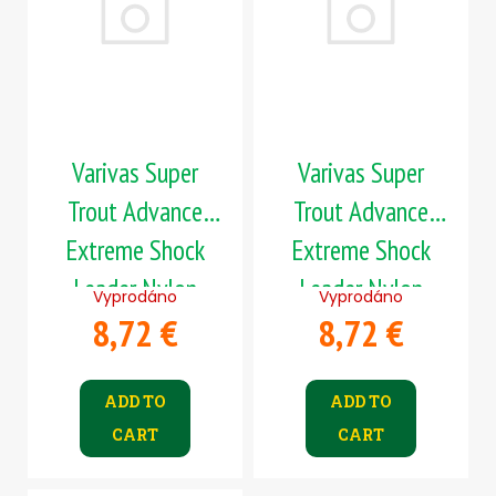
s
t
c
t
i
o
o
m
n
m
f
g
e
p
n
r
d
Varivas Super
Varivas Super
o
d
Trout Advance
Trout Advance
ČIHÁTKO
u
PŘED
Extreme Shock
Extreme Shock
c
ŠPIČKU
-
Leader Nylon
Leader Nylon
t
Vyprodáno
Vyprodáno
KULIČKA
s
38
8,72 €
8,72 €
30m 0,185mm
30m 0,205mm
MM
2,5kg
3kg
1,36
€
ADD TO
ADD TO
CART
CART