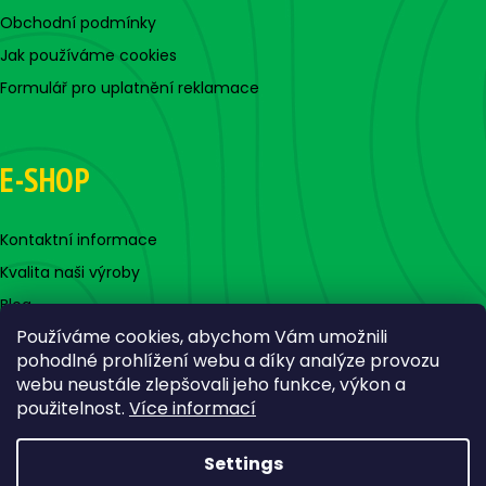
Obchodní podmínky
Jak používáme cookies
Formulář pro uplatnění reklamace
E-SHOP
Kontaktní informace
Kvalita naši výroby
Blog
Používáme cookies, abychom Vám umožnili
pohodlné prohlížení webu a díky analýze provozu
webu neustále zlepšovali jeho funkce, výkon a
použitelnost.
Více informací
Settings
Created by Shoptet