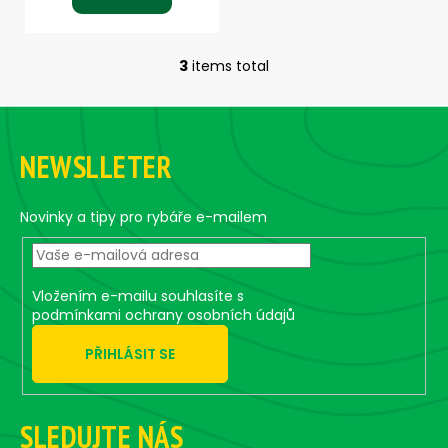
3
items total
L
i
F
s
o
t
NEWSLLETER
i
o
n
t
g
e
Novinky a tipy pro rybáře e-mailem
c
r
o
n
t
Vložením e-mailu souhlasíte s
r
podmínkami ochrany osobních údajů
o
PŘIHLÁSIT SE
l
s
SLEDUJTE NÁS