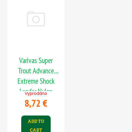
Varivas Super
Trout Advance
Extreme Shock
Leader Nylon
Vyprodáno
8,72 €
30m 0,235mm
4kg
ADD TO
CART