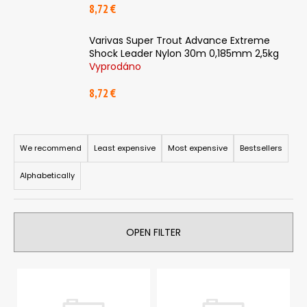
8,72 €
i
n
Varivas Super Trout Advance Extreme
g
Shock Leader Nylon 30m 0,185mm 2,5kg
f
Vyprodáno
o
8,72 €
r
?
P
r
We recommend
Least expensive
Most expensive
Bestsellers
o
Alphabetically
d
SEARCH
u
c
OPEN FILTER
t
W
s
e
L
o
r
i
r
e