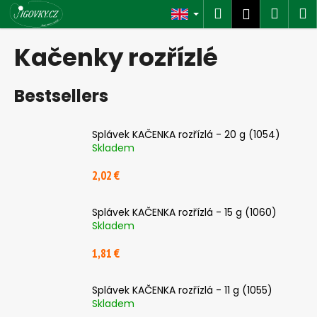
C
Skip
Search
Shop
M
Login
to
a
content
Back
Back
cart
r
Kačenky rozřízlé
t
W
Bestsellers
h
a
t
Splávek KAČENKA rozřízlá - 20 g (1054)
a
Skladem
r
2,02 €
e
y
Splávek KAČENKA rozřízlá - 15 g (1060)
o
Skladem
u
1,81 €
l
o
Splávek KAČENKA rozřízlá - 11 g (1055)
o
Skladem
k