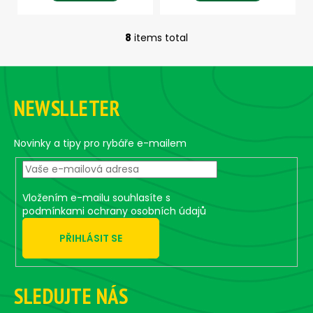
8
items total
L
i
F
s
o
t
NEWSLLETER
i
o
n
t
g
e
Novinky a tipy pro rybáře e-mailem
c
r
o
n
t
Vložením e-mailu souhlasíte s
r
podmínkami ochrany osobních údajů
o
PŘIHLÁSIT SE
l
s
SLEDUJTE NÁS