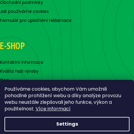
Obchodní podmínky
Jak používáme cookies
Formulář pro uplatnění reklamace
E-SHOP
Kontaktní informace
Kvalita naši výroby
Blog
Používáme cookies, abychom Vám umožnili
pohodlné prohlížení webu a díky analýze provozu
webu neustále zlepšovali jeho funkce, výkon a
použitelnost.
Více informací
Settings
Created by Shoptet