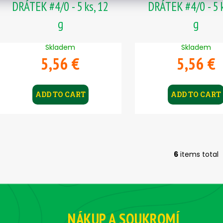
DRÁTEK #4/0 - 5 ks, 12
DRÁTEK #4/0 - 5 k
g
g
Skladem
Skladem
5,56 €
5,56 €
ADD TO CART
ADD TO CART
6
items total
L
i
s
t
i
n
NÁKUP A SOUKROMÍ