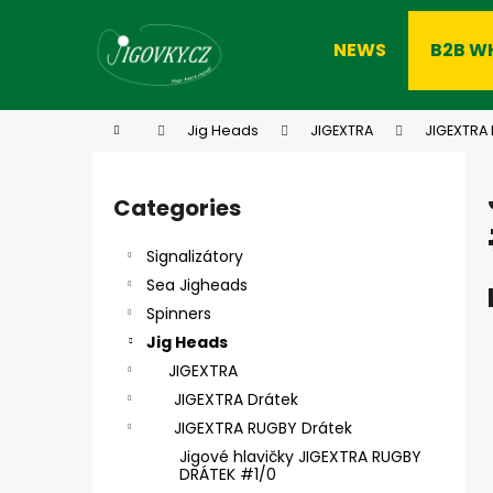
C
Skip
to
a
NEWS
B2B W
content
Back
Back
r
shopping
shopping
t
W
Home
Jig Heads
JIGEXTRA
JIGEXTRA
S
i
Categories
Skip
d
categories
e
Signalizátory
b
Sea Jigheads
a
Spinners
r
Jig Heads
JIGEXTRA
JIGEXTRA Drátek
JIGEXTRA RUGBY Drátek
Jigové hlavičky JIGEXTRA RUGBY
DRÁTEK #1/0