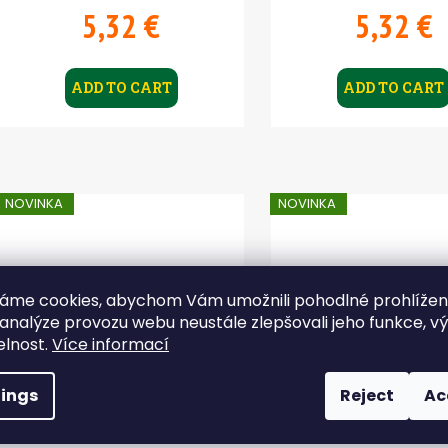
s
5,32 €
5,32 €
ADD TO CART
ADD TO CART
NOVINKA
NOVINKA
áme cookies, abychom Vám umožnili pohodlné prohlíže
 analýze provozu webu neustále zlepšovali jeho funkce, v
elnost.
Více informací
tings
Reject
Ac
Jig - JIGEXTRA RUGBY
Jig - JIGEXTRA 