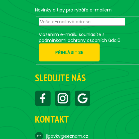
t
e
Novinky a tipy pro rybáře e-mailem
r
Vložením e-mailu souhlasíte s
podmínkami ochrany osobních údajů
PŘIHLÁSIT SE
SLEDUJTE NÁS
KONTAKT
jigovky@seznam.cz