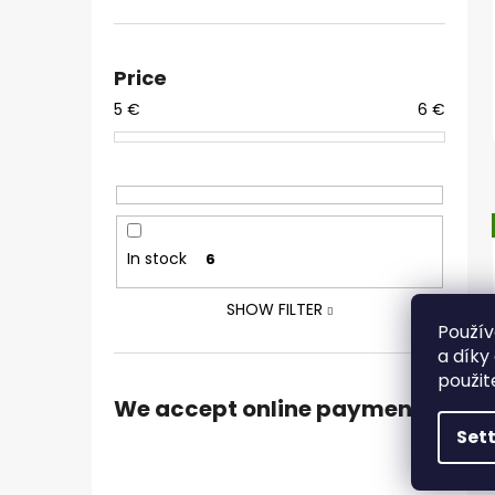
Price
5
€
6
€
In stock
6
SHOW FILTER
Použív
a díky
použit
We accept online payments
Set