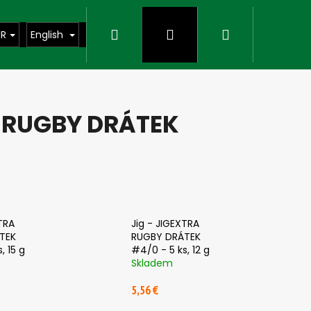
Search
Login
Shopping
UR
English
cart
A RUGBY DRÁTEK
TRA
Jig - JIGEXTRA
TEK
RUGBY DRÁTEK
, 15 g
#4/0 - 5 ks, 12 g
Skladem
Next
5,56 €