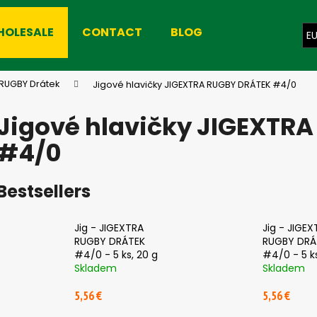
HOLESALE
CONTACT
BLOG
E
hat are you looking for?
 RUGBY Drátek
Jigové hlavičky JIGEXTRA RUGBY DRÁTEK #4/0
Jigové hlavičky JIGEXTR
SEARCH
#4/0
Bestsellers
We recommend
Jig - JIGEXTRA
Jig - JIGEX
RUGBY DRÁTEK
RUGBY DRÁ
#4/0 - 5 ks, 20 g
#4/0 - 5 ks
Skladem
Skladem
5,56 €
5,56 €