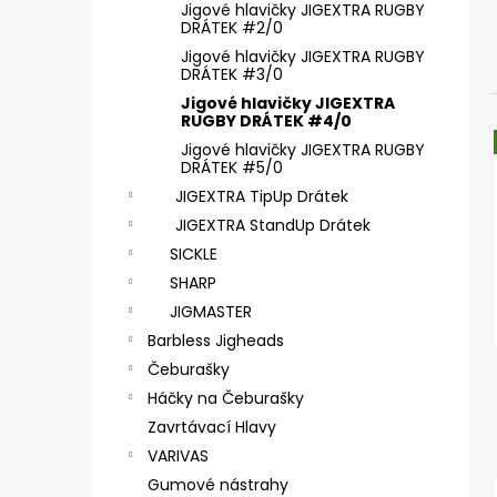
SICKLE #6 - 5 KS, 4 G
Jigové hlavičky JIGEXTRA RUGBY
DRÁTEK #2/0
2,85 €
Jigové hlavičky JIGEXTRA RUGBY
DRÁTEK #3/0
Jigové hlavičky JIGEXTRA
RUGBY DRÁTEK #4/0
Jigové hlavičky JIGEXTRA RUGBY
DRÁTEK #5/0
JIGEXTRA TipUp Drátek
JIGEXTRA StandUp Drátek
SICKLE
SHARP
JIGMASTER
Barbless Jigheads
Čeburašky
Háčky na Čeburašky
Zavrtávací Hlavy
VARIVAS
Gumové nástrahy