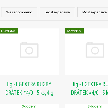
SICKLE #6 - 5 KS, 3 G
SICKLE #6 - 5 KS
P
2,85 €
2,85 €
r
We recommend
Least expensive
Most expensive
o
d
L
u
NOVINKA
NOVINKA
i
c
s
t
t
s
o
o
f
r
p
t
r
i
o
n
Jig - JIGEXTRA RUGBY
Jig - JIGEXTRA 
d
g
u
DRÁTEK #4/0 - 5 ks, 4 g
DRÁTEK #4/0 - 5 k
c
t
Skladem
Skladem