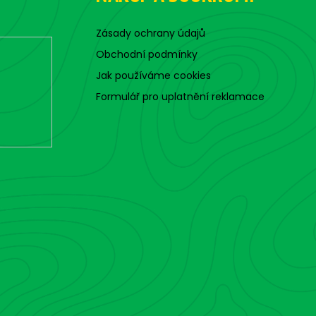
g
c
o
Zásady ochrany údajů
n
Obchodní podmínky
t
Jak používáme cookies
r
o
Formulář pro uplatnění reklamace
l
s