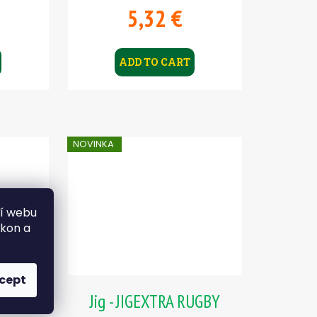
5,32 €
ADD TO CART
NOVINKA
ní webu
ýkon a
cept
RUGBY
Jig - JIGEXTRA RUGBY