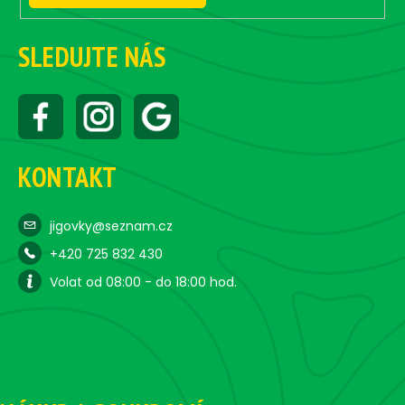
s
SLEDUJTE NÁS
KONTAKT
jigovky@seznam.cz
+420 725 832 430
Volat od 08:00 - do 18:00 hod.