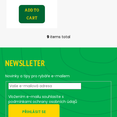
ADD TO
CART
9
items total
L
i
F
s
o
t
NEWSLLETER
i
o
n
t
g
e
Novinky a tipy pro rybáře e-mailem
c
r
o
n
t
Vložením e-mailu souhlasíte s
r
podmínkami ochrany osobních údajů
o
PŘIHLÁSIT SE
l