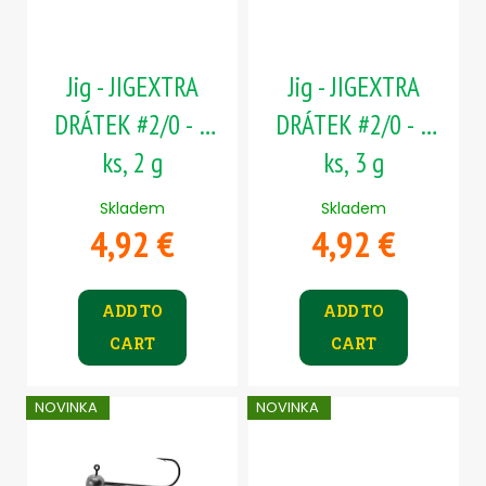
f
g
c
p
o
r
m
m
Jig - JIGEXTRA
Jig - JIGEXTRA
o
e
d
DRÁTEK #2/0 - 5
DRÁTEK #2/0 - 5
n
u
d
ks, 2 g
ks, 3 g
c
t
Skladem
Skladem
ČIHÁTKO
s
4,92 €
4,92 €
PŘED
ŠPIČKU
-
KULIČKA
25
ADD TO
ADD TO
MM
CART
CART
1,24
€
NOVINKA
NOVINKA