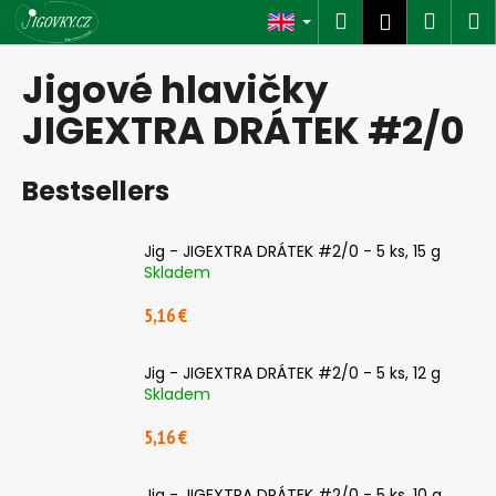
C
Skip
Search
Shop
M
Login
to
a
content
Back
Back
cart
r
Jigové hlavičky
t
W
JIGEXTRA DRÁTEK #2/0
h
a
Bestsellers
t
a
Jig - JIGEXTRA DRÁTEK #2/0 - 5 ks, 15 g
r
Skladem
e
5,16 €
y
o
u
Jig - JIGEXTRA DRÁTEK #2/0 - 5 ks, 12 g
Skladem
l
o
5,16 €
o
k
Jig - JIGEXTRA DRÁTEK #2/0 - 5 ks, 10 g