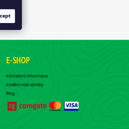
cept
E-SHOP
Kontaktní informace
Kvalita naši výroby
Blog