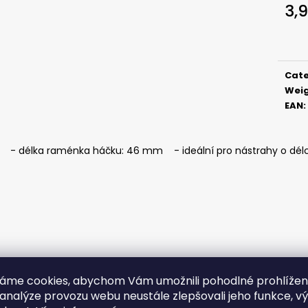
ČIHÁTKO POD PRUT - 20 MM
ČIHÁTKO PŘED Š
3,
1,12 €
1,28 €
Meas
price
Cat
Wei
EAN
:
- délka raménka háčku: 46 mm - ideální pro nástrahy o délc
áme cookies, abychom Vám umožnili pohodlné prohlíže
 analýze provozu webu neustále zlepšovali jeho funkce, v