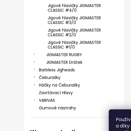
ČIHÁTKO POD PRUT - 30 MM
Jigové hlavičky JIGMASTER
1,28 €
CLASSIC #4/0
Jigové hlavičky JIGMASTER
CLASSIC #3/0
Jigové hlavičky JIGMASTER
CLASSIC #2/0
Jigové hlavičky JIGMASTER
CLASSIC #1/0
JIGMASTER RUGBY
JIGMASTER Drátek
Barbless Jigheads
Čeburašky
Háčky na Čeburašky
Zavrtávací Hlavy
VARIVAS
Gumové nástrahy
Použív
a díky