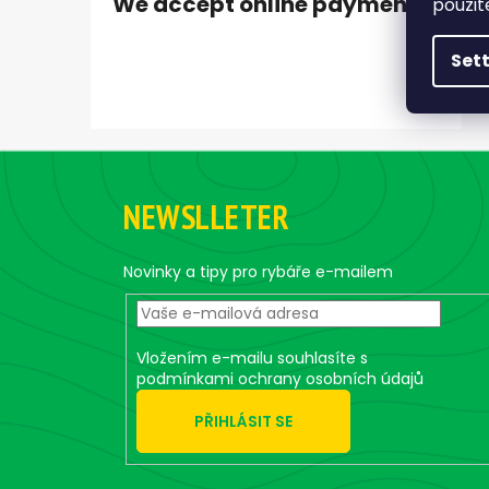
We accept online payments
použit
Set
F
o
NEWSLLETER
o
t
e
Novinky a tipy pro rybáře e-mailem
r
Vložením e-mailu souhlasíte s
podmínkami ochrany osobních údajů
PŘIHLÁSIT SE