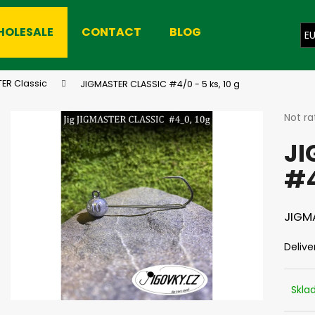
HOLESALE
CONTACT
BLOG
E
hat are you looking for?
ER Classic
JIGMASTER CLASSIC #4/0 - 5 ks, 10 g
The
Not ra
avera
SEARCH
JI
produ
rating
#4
is
0,0
We recommend
out
of
JIGMA
5
stars.
Delive
Skl