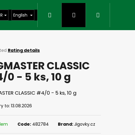
Search
Login
Shopping
UR
English
cart
ted
Rating details
ge
GMASTER CLASSIC
ct
/0 - 5 ks, 10 g
STER CLASSIC #4/0 - 5 ks, 10 g
ry to:
13.08.2026
Next
adem
Code:
482784
Brand:
Jigovky.cz