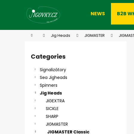
C
Skip
to
a
NEWS
B2B W
content
Back
Back
r
shopping
shopping
t
W
Home
Jig Heads
JIGMASTER
JIGMAST
S
i
Categories
Skip
d
categories
e
Signalizátory
b
Sea Jigheads
a
Spinners
r
Jig Heads
JIGEXTRA
SICKLE
SHARP
JIGMASTER
JIGMASTER Classic