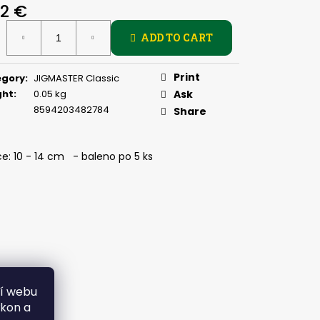
PIČKU - KULIČKA 30 MM
92 €
ure
ADD TO CART
:
Print
egory
:
JIGMASTER Classic
ght
:
0.05 kg
Ask
8594203482784
Share
e: 10 - 14 cm - baleno po 5 ks
ní webu
ýkon a