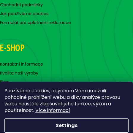
Obchodní podmínky
Jak používáme cookies
Formulář pro uplatnění reklamace
E-SHOP
Kontaktní informace
Kvalita naši výroby
Blog
Používáme cookies, abychom Vám umožnili
pohodlné prohlížení webu a díky analýze provozu
webu neustále zlepšovali jeho funkce, výkon a
použitelnost.
Více informací
Settings
Created by Shoptet