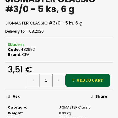
rating
i
#3/0 - 5 ks, 6 g
is
0,0
n
out
g
of
JIGMASTER CLASSIC #3/0 - 5 ks, 6 g
f
5
stars.
Delivery to:
11.08.2026
o
r
Skladem
?
Code:
482692
Brand:
CFA
3,51 €
SEARCH
Measure
ADD TO CART
price:
Ask
Share
W
e
Category
:
JIGMASTER Classic
r
Weight
:
0.03 kg
e