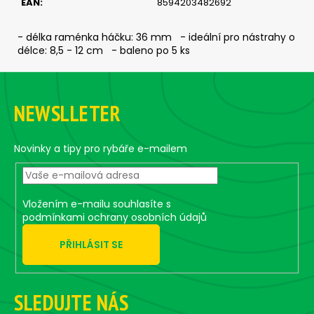
EAN
:
8594203482692
c
o
m
- délka raménka háčku: 36 mm - ideální pro nástrahy o
délce: 8,5 - 12 cm - baleno po 5 ks
m
e
F
n
o
d
NEWSLLETER
o
t
JIG
e
Novinky a tipy pro rybáře e-mailem
STRONG
#10/0
r
-
1
KS,
Vložením e-mailu souhlasíte s
60
podmínkami ochrany osobních údajů
G
2,36
PŘIHLÁSIT SE
€
SLEDUJTE NÁS