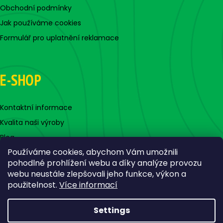
Obchodní podmínky
Jak používáme cookies
Formulář pro uplatnění reklamace
E-SHOP
Kontaktní informace
Kvalita naši výroby
Blog
Používáme cookies, abychom Vám umožnili
pohodlné prohlížení webu a díky analýze provozu
webu neustále zlepšovali jeho funkce, výkon a
použitelnost.
Více informací
Settings
Created by Shoptet