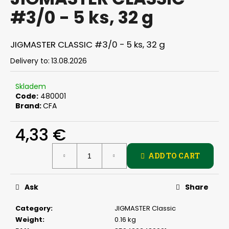
rating
i
#3/0 - 5 ks, 32 g
is
0,0
n
out
g
of
JIGMASTER CLASSIC #3/0 - 5 ks, 32 g
f
5
stars.
Delivery to:
13.08.2026
o
r
Skladem
?
Code:
480001
Brand:
CFA
4,33 €
SEARCH
Measure
ADD TO CART
price:
Ask
Share
W
e
Category
:
JIGMASTER Classic
r
Weight
:
0.16 kg
e