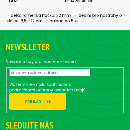
EAN
:
8594203480001
c
o
m
- délka raménka háčku: 32 mm - ideální pro nástrahy o
délce: 8,5 - 12 cm - baleno po 5 ks
m
e
F
n
o
d
NEWSLLETER
o
t
JIG
e
Novinky a tipy pro rybáře e-mailem
-
JIGEXTRA
r
STANDUP
DRÁTEK
#5/0
Vložením e-mailu souhlasíte s
-
podmínkami ochrany osobních údajů
5
KS,
PŘIHLÁSIT SE
12
G
5,74
€
SLEDUJTE NÁS