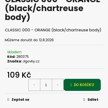
je
a
(black/chartreuse
0,0
z
j
body)
5
í
hvězdiček.
t
CLASSIC 000 - ORANGE (black/chartreuse body)
?
Můžeme doručit do:
12.8.2026
Skladem
HLEDAT
Kód:
280375
Značka:
Jigovky.cz
109 Kč
D
Měrná
o
DO KOŠÍKU
cena:
p
o
r
Zeptat se
Sdílet
u