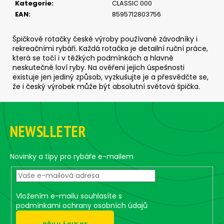
č
Kategorie
:
CLASSIC 000
u
EAN
:
8595712803756
j
e
Špičkové rotačky české výroby používané závodníky i
m
rekreačními rybáři. Každá rotačka je detailní ruční práce,
e
která se točí i v těžkých podmínkách a hlavně
neskutečně loví ryby. Na ověřeni jejich úspešnosti
existuje jen jediný způsob, vyzkušujte je a přesvědčte se,
CLASSIC
že i český výrobek může být absolutní světová špička.
0
-
Z
SILVER
á
(BLACK/ORANGE
NEWSLLETER
BODY)
p
115
a
Kč
t
Novinky a tipy pro rybáře e-mailem
í
Vložením e-mailu souhlasíte s
podmínkami ochrany osobních údajů