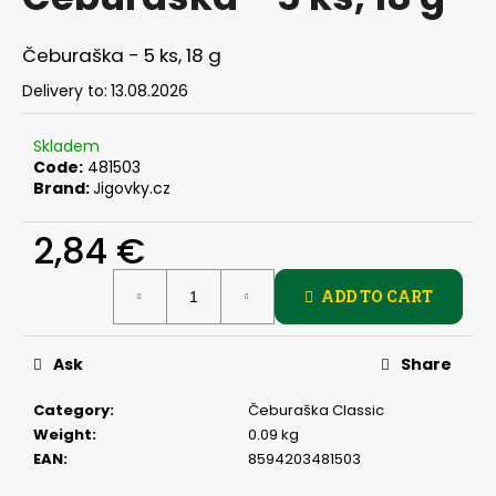
rating
i
is
0,0
n
Čeburaška - 5 ks, 18 g
out
g
of
Delivery to:
13.08.2026
f
5
stars.
o
Skladem
r
Code:
481503
Brand:
Jigovky.cz
?
2,84 €
Measure
ADD TO CART
price:
SEARCH
Ask
Share
W
Category
:
Čeburaška Classic
e
Weight
:
0.09 kg
r
EAN
:
8594203481503
e