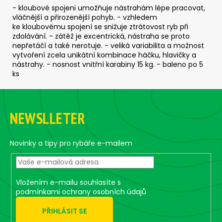
c
- kloubové spojeni umožňuje nástrahám lépe pracovat,
o
vláčnější a přirozenější pohyb. - vzhledem
m
ke kloubovému spojení se snižuje ztrátovost ryb při
zdolávání. - zátěž je excentrická, nástraha se proto
m
nepřetáčí a také nerotuje. - veliká variabilita a možnost
e
vytvoření zcela unikátní kombinace háčku, hlavičky a
n
nástrahy. - nosnost vnitřní karabiny 15 kg. - baleno po 5
d
ks
F
ČEBURAŠKA
o
STANDUP
NEWSLLETER
-
o
5
t
KS,
10
e
Novinky a tipy pro rybáře e-mailem
G
r
2,43
€
Vložením e-mailu souhlasíte s
podmínkami ochrany osobních údajů
PŘIHLÁSIT SE