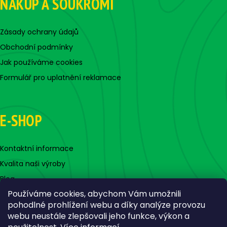
NÁKUP A SOUKROMÍ
Zásady ochrany údajů
Obchodní podmínky
Jak používáme cookies
Formulář pro uplatnění reklamace
E-SHOP
Kontaktní informace
Kvalita naši výroby
Blog
Používáme cookies, abychom Vám umožnili
pohodlné prohlížení webu a díky analýze provozu
webu neustále zlepšovali jeho funkce, výkon a