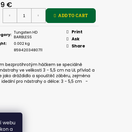
, 2 G
49 €
ure
ADD TO CART
:
Print
Tungsten HD
egory
:
BARBLESS
Ask
ght
:
0.002 kg
Share
8594203480711
kým bezprotihrotým háčkem se speciálně
trahy ve velikosti 3 - 5,5 cm na UL přívlač a
ře jako dráždidlo a spouštěč záběru, zejména
eální pro nástrahy o délce: 3 - 5,5 cm -
ní webu
ýkon a