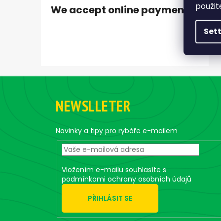
použit
We accept online payments
Set
F
o
NEWSLLETER
o
t
e
Novinky a tipy pro rybáře e-mailem
r
Vložením e-mailu souhlasíte s
podmínkami ochrany osobních údajů
PŘIHLÁSIT SE