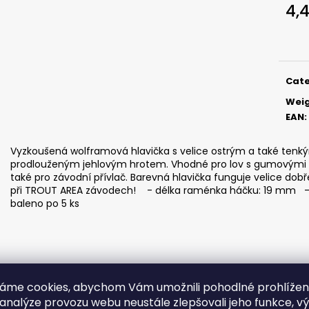
SICKLE #6 - 5 KS, 3 G
SICKLE #6 - 5 KS
4,
2,85 €
2,85 €
Meas
price
Cat
Wei
EAN
:
Vyzkoušená wolframová hlavička s velice ostrým a také ten
prodlouženým jehlovým hrotem. Vhodné pro lov s gumovými nás
také pro závodní přívlač. Barevná hlavička funguje velice dob
při TROUT AREA závodech! - délka raménka háčku: 19 mm - id
baleno po 5 ks
áme cookies, abychom Vám umožnili pohodlné prohlíže
 analýze provozu webu neustále zlepšovali jeho funkce, v