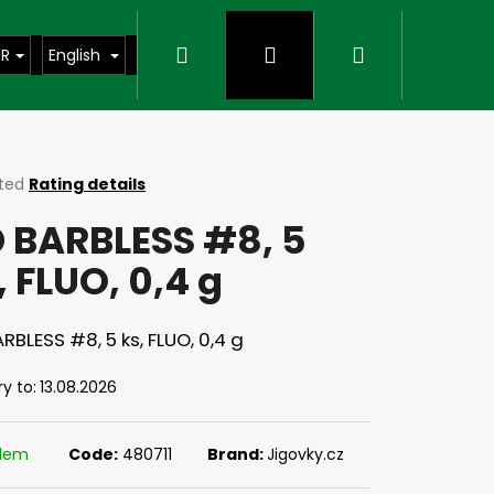
Search
Login
Shopping
UR
English
cart
ted
Rating details
ge
 BARBLESS #8, 5
ct
, FLUO, 0,4 g
RBLESS #8, 5 ks, FLUO, 0,4 g
ry to:
13.08.2026
Next
adem
Code:
480711
Brand:
Jigovky.cz