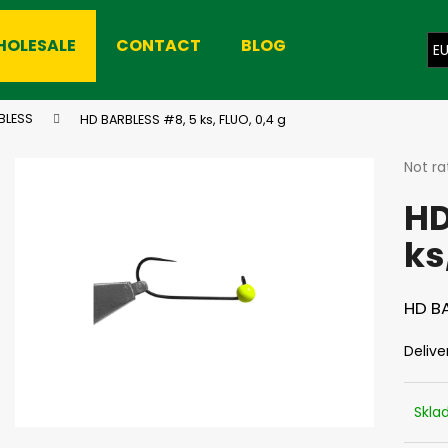
HOLESALE
CONTACT
BLOG
E
hat are you looking for?
BLESS
HD BARBLESS #8, 5 ks, FLUO, 0,4 g
The
Not ra
avera
SEARCH
HD
produ
rating
ks
is
0,0
We recommend
out
of
HD BA
5
stars.
Delive
Skl