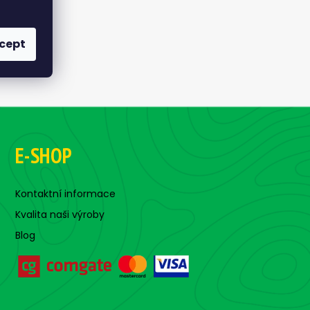
cept
E-SHOP
Kontaktní informace
Kvalita naši výroby
Blog