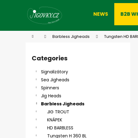
C
Skip
to
a
NEWS
B2B W
content
Back
Back
r
shopping
shopping
t
W
Home
Barbless Jigheads
Tungsten HD BAR
S
i
Categories
Skip
d
categories
e
Signalizátory
b
Sea Jigheads
a
Spinners
r
Jig Heads
Barbless Jigheads
JIG TROUT
KNÁPEK
HD BARBLESS
Tungsten H 360 BL