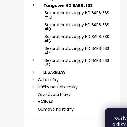
SICKLE #6 - 5 KS, 4 G
Tungsten HD BARBLESS
2,85 €
Bezprotihrotové jigy HD BARBLESS
#10
Bezprotihrotové jigy HD BARBLESS
#8
Bezprotihrotové jigy HD BARBLESS
#6
Bezprotihrotové jigy HD BARBLESS
#4
Bezprotihrotové jigy HD BARBLESS
#2
LL BARBLESS
Čeburašky
Háčky na Čeburašky
Zavrtávací Hlavy
VARIVAS
Gumové nástrahy
Použív
a díky