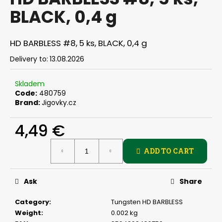
rating
i
BLACK, 0,4 g
is
0,0
n
out
g
of
HD BARBLESS #8, 5 ks, BLACK, 0,4 g
f
5
stars.
Delivery to:
13.08.2026
o
r
Skladem
?
Code:
480759
Brand:
Jigovky.cz
4,49 €
SEARCH
Measure
ADD TO CART
price:
Ask
Share
W
e
Category
:
Tungsten HD BARBLESS
r
Weight
:
0.002 kg
e