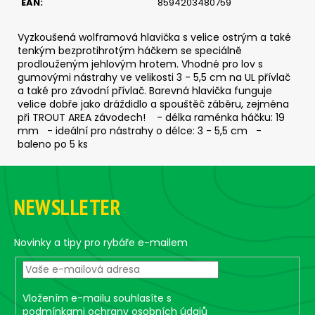
EAN
:
8594203480759
c
o
m
Vyzkoušená wolframová hlavička s velice ostrým a také
tenkým bezprotihrotým háčkem se speciálně
m
prodlouženým jehlovým hrotem. Vhodné pro lov s
e
gumovými nástrahy ve velikosti 3 - 5,5 cm na UL přívlač
n
a také pro závodní přívlač. Barevná hlavička funguje
d
velice dobře jako dráždidlo a spouštěč záběru, zejména
při TROUT AREA závodech! - délka raménka háčku: 19
mm - ideální pro nástrahy o délce: 3 - 5,5 cm -
ČEBURAŠKA
baleno po 5 ks
STANDUP
-
F
5
o
KS,
25
NEWSLLETER
o
G
t
3,26
e
Novinky a tipy pro rybáře e-mailem
€
r
Vložením e-mailu souhlasíte s
podmínkami ochrany osobních údajů