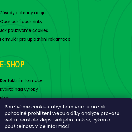
Zásady ochrany údajů
Obchodní podmínky
Jak používáme cookies
Formulář pro uplatnění reklamace
E-SHOP
Kontaktní informace
Kvalita naši výroby
Blog
Používáme cookies, abychom Vám umožnili
pohodlné prohlížení webu a díky analýze provozu
webu neustále zlepšovali jeho funkce, výkon a
použitelnost.
Více informací