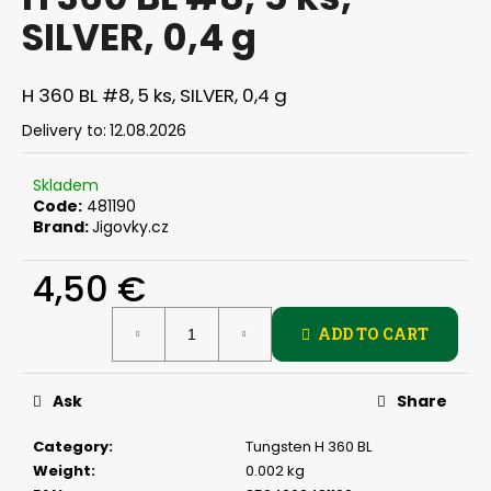
rating
i
SILVER, 0,4 g
is
0,0
n
out
g
of
H 360 BL #8, 5 ks, SILVER, 0,4 g
f
5
stars.
Delivery to:
12.08.2026
o
r
Skladem
?
Code:
481190
Brand:
Jigovky.cz
4,50 €
SEARCH
Measure
ADD TO CART
price:
Ask
Share
W
e
Category
:
Tungsten H 360 BL
r
Weight
:
0.002 kg
e