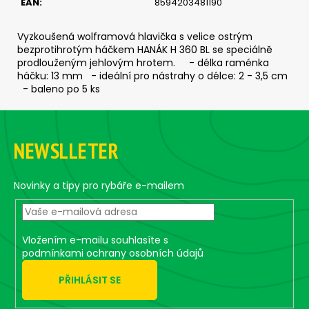
EAN
:
8594203481190
c
o
m
Vyzkoušená wolframová hlavička s velice ostrým
bezprotihrotým háčkem HANÁK H 360 BL se speciálně
m
prodlouženým jehlovým hrotem. - délka raménka
e
háčku: 13 mm - ideální pro nástrahy o délce: 2 - 3,5 cm
n
- baleno po 5 ks
d
F
o
CLASSIC
NEWSLLETER
o
0
-
t
GOLD
e
(BLACK/ORANGE
Novinky a tipy pro rybáře e-mailem
BODY)
r
4,75
€
Vložením e-mailu souhlasíte s
podmínkami ochrany osobních údajů
PŘIHLÁSIT SE