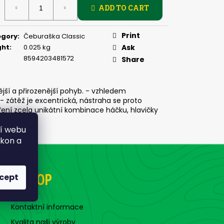
PIČKU - KULIČKA 30 MM
ADD TO CART
:
Print
egory
:
Čeburaška Classic
ght
:
0.025 kg
Ask
8594203481572
Share
ší a přirozenější pohyb. - vzhledem
 - zátěž je excentrická, nástraha se proto
oření zcela unikátní kombinace háčku, hlavičky
ní webu
ýkon a
E-SHOP
cept
Kontaktní informace
Kvalita naši výroby