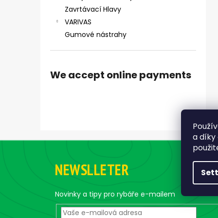
ČIHÁTKO POD PRUT - 30 MM
Zavrtávací Hlavy
1,28 €
VARIVAS
Gumové nástrahy
We accept online payments
Použív
a díky
F
použit
o
NEWSLLETER
o
Set
t
e
Novinky a tipy pro rybáře e-mailem
r