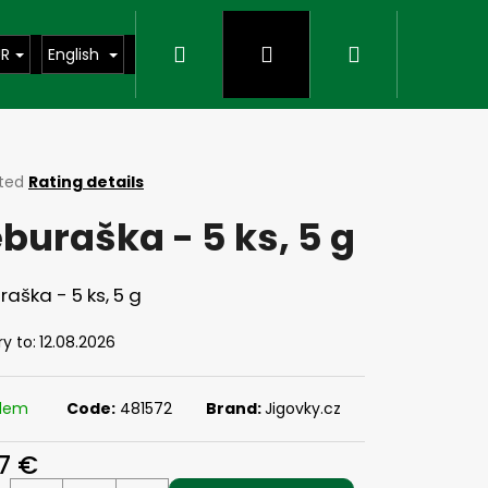
Search
Login
Shopping
UR
English
cart
ted
Rating details
ge
buraška - 5 ks, 5 g
ct
aška - 5 ks, 5 g
ry to:
12.08.2026
adem
Code:
481572
Brand:
Jigovky.cz
Next
27 €
ure