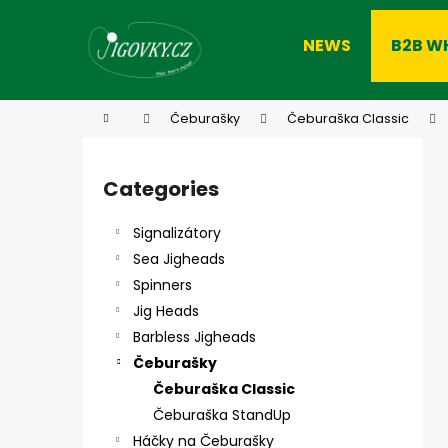
C
Skip
to
a
NEWS
B2B W
content
Back
Back
r
shopping
shopping
t
W
Home
Čeburašky
Čeburaška Classic
S
i
Categories
Skip
d
categories
e
Signalizátory
b
Sea Jigheads
a
Spinners
r
Jig Heads
Barbless Jigheads
Čeburašky
Čeburaška Classic
Čeburaška StandUp
Háčky na Čeburašky