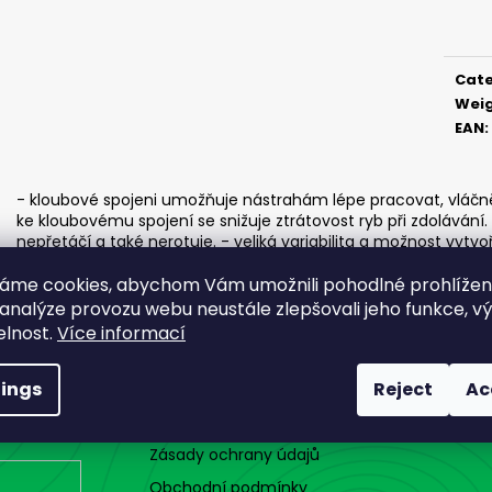
ČIHÁTKO POD PRUT - 20 MM
ČIHÁTKO PŘED Š
price
1,12 €
1,28 €
Cat
Wei
EAN
:
- kloubové spojeni umožňuje nástrahám lépe pracovat, vláčněj
ke kloubovému spojení se snižuje ztrátovost ryb při zdolávání.
nepřetáčí a také nerotuje. - veliká variabilita a možnost vytv
a nástrahy. - nosnost vnitřní karabiny 15 kg. - baleno po 5 ks
áme cookies, abychom Vám umožnili pohodlné prohlíže
 analýze provozu webu neustále zlepšovali jeho funkce, v
elnost.
Více informací
NÁKUP A SOUKROMÍ
tings
Reject
Ac
Zásady ochrany údajů
Obchodní podmínky