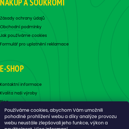
NÁKUP A SOUKROMÍ
Zásady ochrany údajů
Obchodní podmínky
Jak používáme cookies
Formulář pro uplatnění reklamace
E-SHOP
Kontaktní informace
Kvalita naši výroby
Blog
Používáme cookies, abychom Vám umožnili
pohodlné prohlížení webu a díky analýze provozu
webu neustále zlepšovali jeho funkce, výkon a