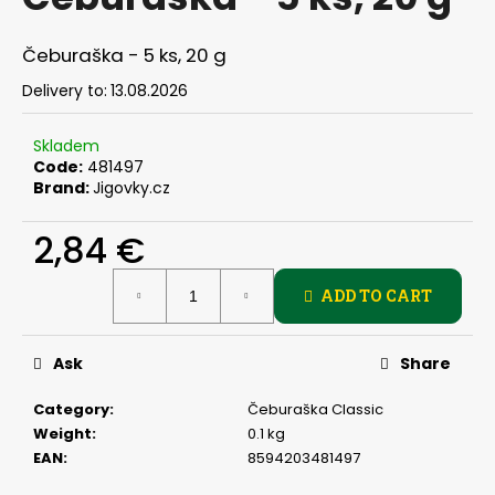
rating
i
is
0,0
n
Čeburaška - 5 ks, 20 g
out
g
of
Delivery to:
13.08.2026
f
5
stars.
o
Skladem
r
Code:
481497
Brand:
Jigovky.cz
?
2,84 €
Measure
ADD TO CART
price:
SEARCH
Ask
Share
W
Category
:
Čeburaška Classic
e
Weight
:
0.1 kg
r
EAN
:
8594203481497
e