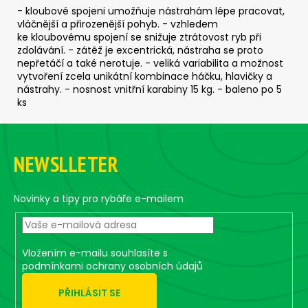
c
- kloubové spojeni umožňuje nástrahám lépe pracovat,
o
vláčnější a přirozenější pohyb. - vzhledem
m
ke kloubovému spojení se snižuje ztrátovost ryb při
zdolávání. - zátěž je excentrická, nástraha se proto
m
nepřetáčí a také nerotuje. - veliká variabilita a možnost
e
vytvoření zcela unikátní kombinace háčku, hlavičky a
n
nástrahy. - nosnost vnitřní karabiny 15 kg. - baleno po 5
d
ks
F
ČEBURAŠKA
o
STANDUP
NEWSLLETER
-
o
5
t
KS,
4
e
Novinky a tipy pro rybáře e-mailem
G
r
1,85
€
Vložením e-mailu souhlasíte s
podmínkami ochrany osobních údajů
PŘIHLÁSIT SE