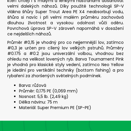
kteří chtějí i s malými a lehkými nástrahami dosahovat
velmi dalekých náhozů. Díky použité technologii SP-V
vlákna šňůry Super Trout Area PE X4 neabsorbují vodu,
šňůra si navíc i při velmi malém průměru zachovává
dlouhou životnost a vysokou odolnost vůči oděru.
Povrchová úprava SP-V zároveň napomáhá v dosažení
ce nejdelších náhozů.
Průměr #0,15 je vhodný pro co nejjemnější lov,
zatímco
#0,3 je určen pro cílený lov velkých pstruhů.
Průměry
#0.175 a #0.2 jsou univerzální volbou, vhodnou bez
ohledu na velikost lovených ryb. Barva
Tournament Pink
je vhodná pro klasické styly vedení, zatímco Neo Yellow
je ideální pro vertikální techniky (bottom fishing) a pro
rybaření za zhoršených světelných podmínek.
Barva: růžová
Průměr: 0,175 PE (0,069 mm)
Nosnost: 5,5 lb. (2,49 kg)
Délka návinu: 75 m
Materiál: Super Premium PE (SP-PE)
Z