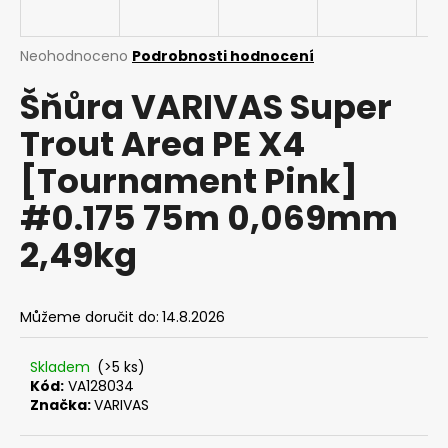
a
j
Průměrné
Neohodnoceno
Podrobnosti hodnocení
í
hodnocení
Šňůra VARIVAS Super
produktu
t
je
?
Trout Area PE X4
0,0
z
[Tournament Pink]
5
hvězdiček.
#0.175 75m 0,069mm
HLEDAT
2,49kg
D
Můžeme doručit do:
14.8.2026
o
p
Skladem
(>5 ks)
o
Kód:
VA128034
r
Značka:
VARIVAS
u