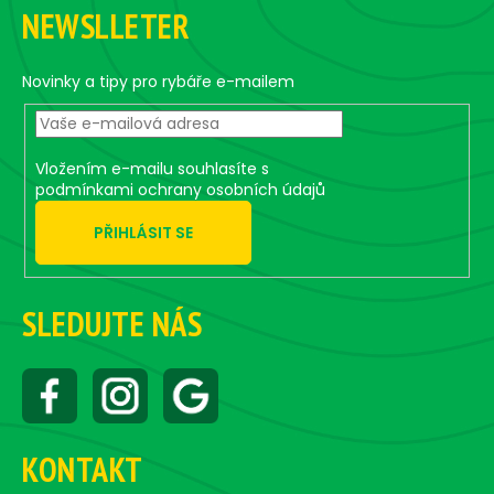
á
NEWSLLETER
p
a
t
Novinky a tipy pro rybáře e-mailem
í
Vložením e-mailu souhlasíte s
podmínkami ochrany osobních údajů
PŘIHLÁSIT SE
SLEDUJTE NÁS
KONTAKT