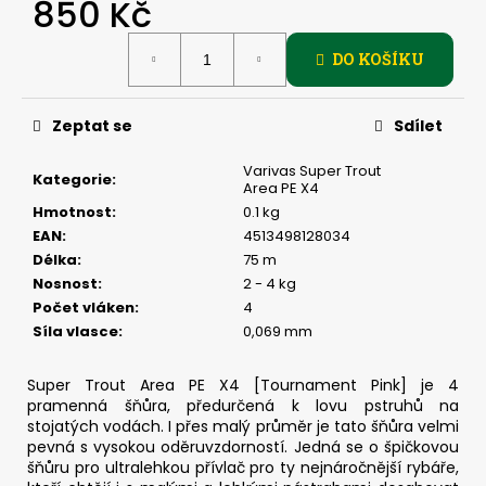
č
850 Kč
u
Měrná
j
DO KOŠÍKU
cena:
e
m
e
Zeptat se
Sdílet
Varivas Super Trout
Kategorie
:
SICKLE
Area PE X4
#6
Hmotnost
:
0.1 kg
-
EAN
:
4513498128034
5
KS,
Délka
:
75 m
3
Nosnost
:
2 - 4 kg
G
Počet vláken
:
4
69
Síla vlasce
:
0,069 mm
Kč
Super Trout Area PE X4 [Tournament Pink] je 4
pramenná šňůra, předurčená k lovu pstruhů na
stojatých vodách. I přes malý průměr je tato šňůra velmi
pevná s vysokou oděruvzdorností. Jedná se o špičkovou
šňůru pro ultralehkou přívlač pro ty nejnáročnější rybáře,