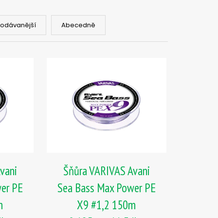
PIČKU - KULIČKA 30 MM
rodávanější
Abecedně
vani
Šňůra VARIVAS Avani
er PE
Sea Bass Max Power PE
m
X9 #1,2 150m