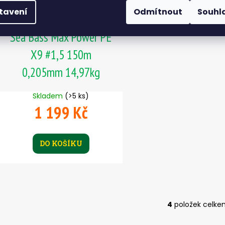
tavení
Odmítnout
Souhl
Šňůra VARIVAS Avani
Sea Bass Max Power PE
X9 #1,5 150m
0,205mm 14,97kg
Skladem
(>5 ks)
1 199 Kč
DO KOŠÍKU
4
položek celke
O
v