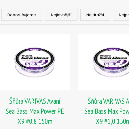
ČIHÁTKO POD PRUT - 20 MM
ČIHÁTKO PŘED Š
Ř
27 Kč
31 Kč
a
Doporučujeme
Nejlevnější
Nejdražší
Nejp
z
e
V
n
ý
í
p
p
i
r
s
o
p
d
r
u
o
k
d
t
u
Šňůra VARIVAS Avani
Šňůra VARIVAS A
ů
k
Sea Bass Max Power PE
Sea Bass Max Pow
t
X9 #0,8 150m
X9 #1,0 150
ů