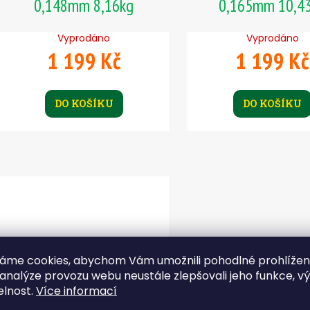
0,148mm 8,16kg
0,165mm 10,4
Vyprodáno
Vyprodáno
1 199 Kč
1 199 Kč
DO KOŠÍKU
DO KOŠÍKU
áme cookies, abychom Vám umožnili pohodlné prohlíže
 analýze provozu webu neustále zlepšovali jeho funkce, v
elnost.
Více informací