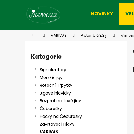
K
Přejít
na
o
NOVINKY
VE
obsah
Zpět
Zpět
š
do
do
í
k
obchodu
obchodu
Domů
VARIVAS
Pletené šňůry
Variva
P
o
Kategorie
Přeskočit
s
kategorie
t
Signalizátory
r
Mořské jigy
a
Rotační Třpytky
n
Jigové hlavičky
n
Bezprotihrotové jigy
í
Čeburašky
p
Háčky na Čeburašky
a
Zavrtávací Hlavy
n
VARIVAS