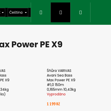
Hledat
Přihlášení
Nákupní
K
Čeština
košík
ax Power PE X9
VAS
Šňůra VARIVAS
Bass
Avani Sea Bass
PE X9
Max Power PE X9
#1,0 150m
,34kg
0,165mm 10,43kg
 ks)
Vyprodáno
Následující
1 199 Kč