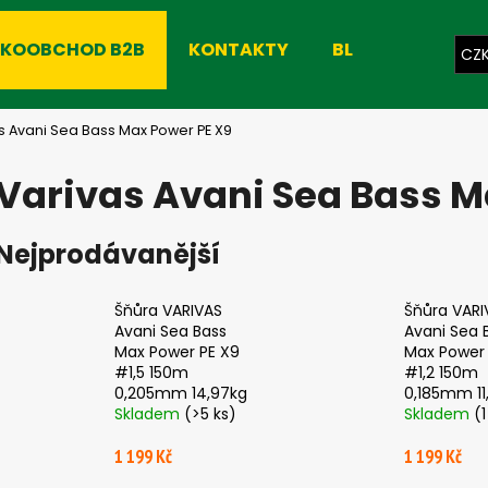
LKOOBCHOD B2B
KONTAKTY
BLOG
CZ
Co potřebujete najít?
s Avani Sea Bass Max Power PE X9
Varivas Avani Sea Bass M
HLEDAT
Nejprodávanější
Doporučujeme
Šňůra VARIVAS
Šňůra VARI
Avani Sea Bass
Avani Sea 
Max Power PE X9
Max Power 
#1,5 150m
#1,2 150m
0,205mm 14,97kg
0,185mm 11
Skladem
(>5 ks)
Skladem
(1
1 199 Kč
1 199 Kč