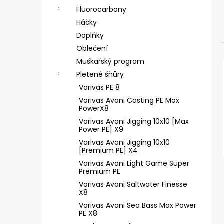
ČIHÁTKO POD PRUT - 30 MM
e
Fluorocarbony
31 Kč
l
Háčky
Doplňky
Oblečení
Muškařský program
Pletené šňůry
Varivas PE 8
Varivas Avani Casting PE Max
PowerX8
Varivas Avani Jigging 10x10 [Max
Power PE] X9
Varivas Avani Jigging 10x10
[Premium PE] X4
Varivas Avani Light Game Super
Premium PE
Varivas Avani Saltwater Finesse
X8
Varivas Avani Sea Bass Max Power
PE X8