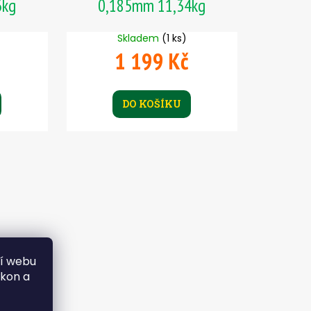
3kg
0,185mm 11,34kg
Skladem
(1 ks)
1 199 Kč
DO KOŠÍKU
ní webu
ýkon a