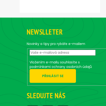
Z
á
NEWSLLETER
p
a
t
Novinky a tipy pro rybáře e-mailem
í
Vložením e-mailu souhlasíte s
podmínkami ochrany osobních údajů
PŘIHLÁSIT SE
SLEDUJTE NÁS