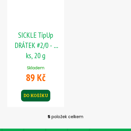
SICKLE TipUp
DRÁTEK #2/0 - 5
ks, 20 g
Skladem
89 Kč
DO KOŠÍKU
5
položek celkem
O
v