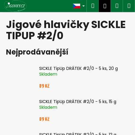
K
Přejít
Hledat
Náku
M
Přihlášen
na
o
obsah
Zpět
Zpět
košík
š
Jigové hlavičky SICKLE
í
C
TIPUP #2/0
k
o
p
Nejprodávanější
o
t
SICKLE TipUp DRÁTEK #2/0 - 5 ks, 20 g
ř
Skladem
e
89 Kč
b
u
j
SICKLE TipUp DRÁTEK #2/0 - 5 ks, 15 g
Skladem
e
t
89 Kč
e
n
SICKLE TipUp DRÁTEK #2/0 - 5 ks, 12 g