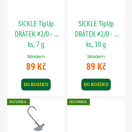
p
č
ů
u
r
j
o
e
SICKLE TipUp
SICKLE TipUp
d
m
u
e
DRÁTEK #2/0 - 5
DRÁTEK #2/0 - 5
k
ks, 7 g
ks, 10 g
t
JIG
ů
-
Skladem
Skladem
JIGEXTRA
89 Kč
89 Kč
STANDUP
DRÁTEK
#5/0
-
DO KOŠÍKU
DO KOŠÍKU
5
KS,
15
G
NOVINKA
NOVINKA
139
Kč