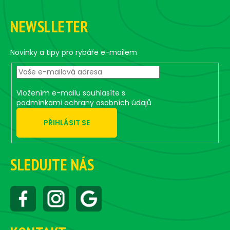
Z
l
á
á
NEWSLLETER
d
p
a
a
c
t
Novinky a tipy pro rybáře e-mailem
í
í
p
r
v
Vložením e-mailu souhlasíte s
k
podmínkami ochrany osobních údajů
y
PŘIHLÁSIT SE
v
ý
p
i
SLEDUJTE NÁS
s
u