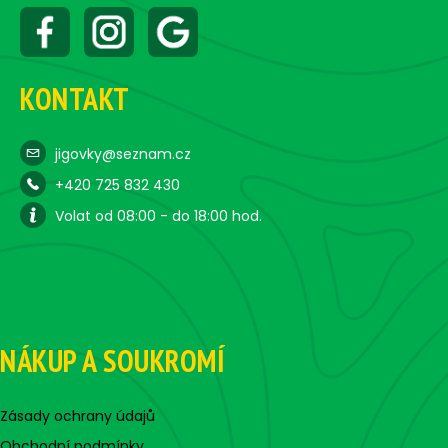
u
KONTAKT
jigovky@seznam.cz
+420 725 832 430
Volat od 08:00 - do 18:00 hod.
NÁKUP A SOUKROMÍ
Zásady ochrany údajů
Obchodní podmínky