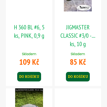
s
d
a
p
u
j
r
k
í
o
t
t
H 360 BL #6, 5
JIGMASTER
d
ů
?
u
ks, PINK, 0,9 g
CLASSIC #3/0 - 5
k
ks, 10 g
t
ů
Skladem
Skladem
HLEDAT
109 Kč
85 Kč
D
DO KOŠÍKU
DO KOŠÍKU
o
p
o
r
u