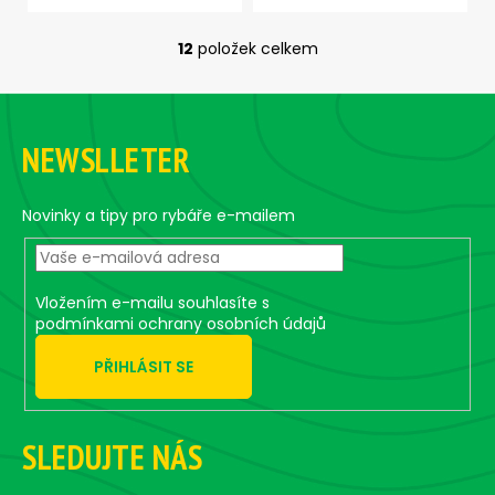
12
položek celkem
O
v
Z
l
á
á
NEWSLLETER
d
p
a
a
c
t
Novinky a tipy pro rybáře e-mailem
í
í
p
r
v
Vložením e-mailu souhlasíte s
k
podmínkami ochrany osobních údajů
y
PŘIHLÁSIT SE
v
ý
p
i
SLEDUJTE NÁS
s