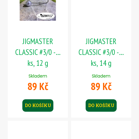
č
u
j
e
m
e
JIGMASTER
JIGMASTER
CLASSIC #3/0 - 5
CLASSIC #3/0 - 5
CLASSIC
0
ks, 12 g
ks, 14 g
-
SILVER
(BLACK/ORANGE
Skladem
Skladem
BODY)
89 Kč
89 Kč
115
Kč
DO KOŠÍKU
DO KOŠÍKU