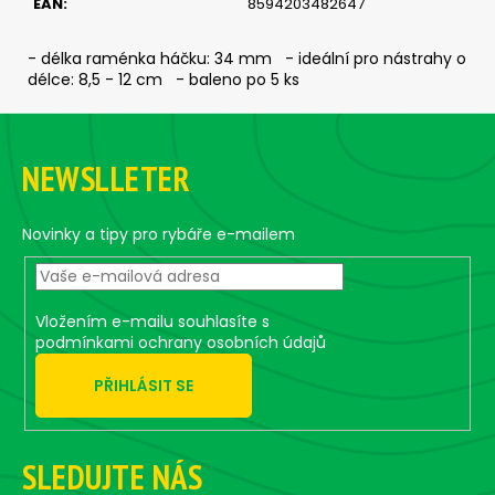
č
EAN
:
8594203482647
u
j
- délka raménka háčku: 34 mm - ideální pro nástrahy o
e
délce: 8,5 - 12 cm - baleno po 5 ks
m
Z
e
á
NEWSLLETER
p
SICKLE
a
#4/0
-
t
Novinky a tipy pro rybáře e-mailem
5
í
KS,
5
G
Vložením e-mailu souhlasíte s
75
podmínkami ochrany osobních údajů
Kč
PŘIHLÁSIT SE
SLEDUJTE NÁS