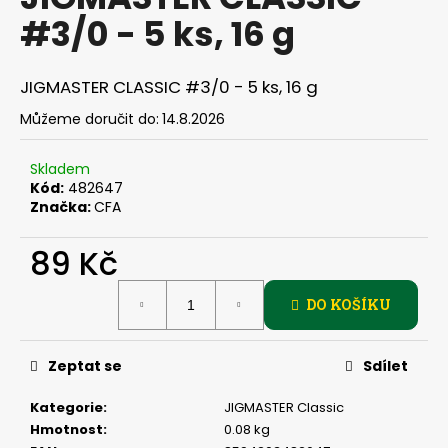
je
a
#3/0 - 5 ks, 16 g
0,0
z
j
5
í
hvězdiček.
JIGMASTER CLASSIC #3/0 - 5 ks, 16 g
t
Můžeme doručit do:
14.8.2026
?
Skladem
Kód:
482647
Značka:
CFA
HLEDAT
89 Kč
Měrná
DO KOŠÍKU
cena:
D
o
p
Zeptat se
Sdílet
o
r
Kategorie
:
JIGMASTER Classic
u
Hmotnost
:
0.08 kg