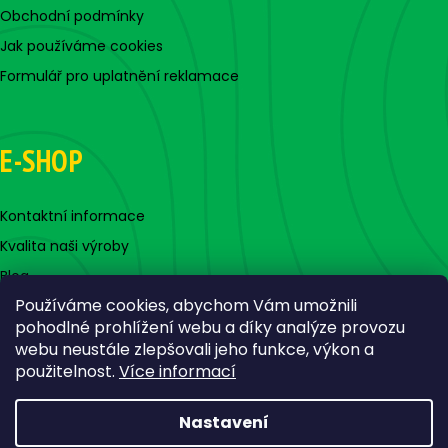
Obchodní podmínky
Jak používáme cookies
Formulář pro uplatnění reklamace
E-SHOP
Kontaktní informace
Kvalita naši výroby
Blog
Používáme cookies, abychom Vám umožnili
pohodlné prohlížení webu a díky analýze provozu
webu neustále zlepšovali jeho funkce, výkon a
použitelnost.
Více informací
Nastavení
Vytvořil Shoptet