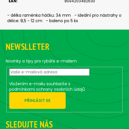
č
EAN
:
8594203482630
u
j
- délka raménka háčku: 34 mm - ideální pro nástrahy o
e
délce: 8,5 - 12 cm - baleno po 5 ks
m
Z
e
á
NEWSLLETER
p
ČIHÁTKO
a
PŘED
ŠPIČKU
t
Novinky a tipy pro rybáře e-mailem
-
í
KULIČKA
25
MM
Vložením e-mailu souhlasíte s
30
podmínkami ochrany osobních údajů
Kč
PŘIHLÁSIT SE
SLEDUJTE NÁS