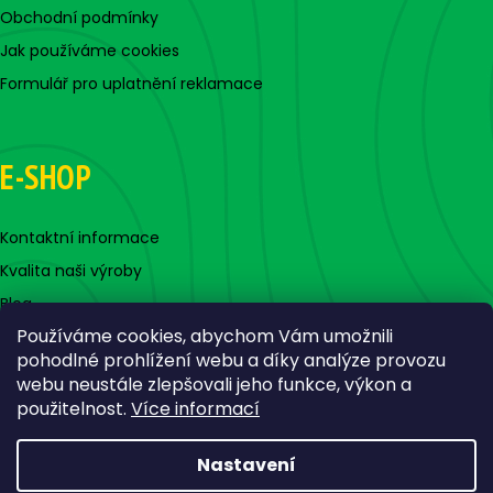
Obchodní podmínky
Jak používáme cookies
Formulář pro uplatnění reklamace
E-SHOP
Kontaktní informace
Kvalita naši výroby
Blog
Používáme cookies, abychom Vám umožnili
pohodlné prohlížení webu a díky analýze provozu
webu neustále zlepšovali jeho funkce, výkon a
použitelnost.
Více informací
Nastavení
Vytvořil Shoptet