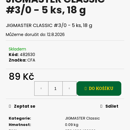
je
a
#3/0 - 5 ks, 18 g
0,0
z
j
5
í
hvězdiček.
JIGMASTER CLASSIC #3/0 - 5 ks, 18 g
t
Můžeme doručit do:
12.8.2026
?
Skladem
Kód:
482630
Značka:
CFA
HLEDAT
89 Kč
Měrná
DO KOŠÍKU
cena:
D
o
p
Zeptat se
Sdílet
o
r
Kategorie
:
JIGMASTER Classic
u
Hmotnost
:
0.09 kg