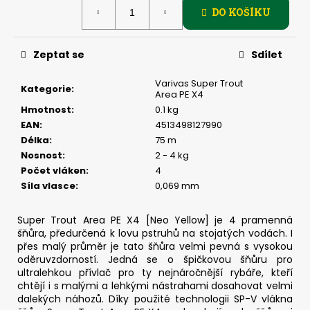
č
Měrná
DO KOŠÍKU
cena:
u
j
e
Zeptat se
Sdílet
m
e
Varivas Super Trout
Kategorie
:
Area PE X4
Hmotnost
:
0.1 kg
JIG
EAN
:
4513498127990
-
Délka
:
75 m
JIGEXTRA
STANDUP
Nosnost
:
2 - 4 kg
DRÁTEK
Počet vláken
:
4
#5/0
Síla vlasce
:
0,069 mm
-
5
KS,
Super Trout Area PE X4 [Neo Yellow] je 4 pramenná
5
šňůra, předurčená k lovu pstruhů na stojatých vodách. I
G
přes malý průměr je tato šňůra velmi pevná s vysokou
135
oděruvzdorností. Jedná se o špičkovou šňůru pro
Kč
ultralehkou přívlač pro ty nejnáročnější rybáře, kteří
chtějí i s malými a lehkými nástrahami dosahovat velmi
dalekých náhozů. Díky použité technologii SP-V vlákna