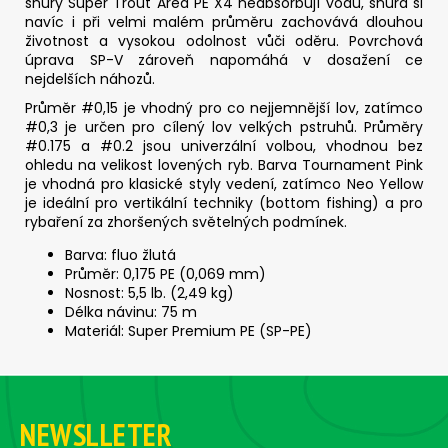
šňůry Super Trout Area PE X4 neabsorbují vodu, šňůra si
navíc i při velmi malém průměru zachovává dlouhou
životnost a vysokou odolnost vůči oděru. Povrchová
úprava SP-V zároveň napomáhá v dosažení ce
nejdelších náhozů.
Průměr #0,15 je vhodný pro co nejjemnější lov,
zatímco
#0,3 je určen pro cílený lov velkých pstruhů.
Průměry
#0.175 a #0.2 jsou univerzální volbou, vhodnou bez
ohledu na velikost lovených ryb. Barva
Tournament Pink
je vhodná pro klasické styly vedení, zatímco Neo Yellow
je ideální pro vertikální techniky (bottom fishing) a pro
rybaření za zhoršených světelných podmínek.
Barva: fluo žlutá
Průměr: 0,175 PE (0,069 mm)
Nosnost: 5,5 lb. (2,49 kg)
Délka návinu: 75 m
Materiál: Super Premium PE (SP-PE)
Z
á
NEWSLLETER
p