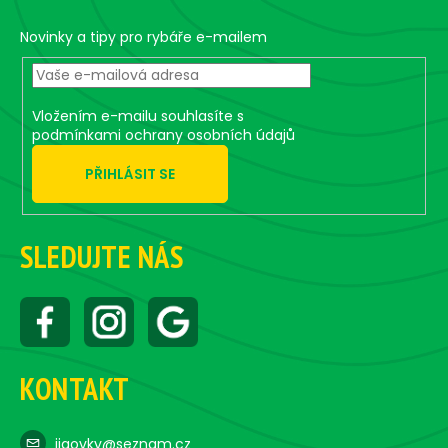
a
t
Novinky a tipy pro rybáře e-mailem
í
Vložením e-mailu souhlasíte s
podmínkami ochrany osobních údajů
PŘIHLÁSIT SE
SLEDUJTE NÁS
KONTAKT
jigovky@seznam.cz