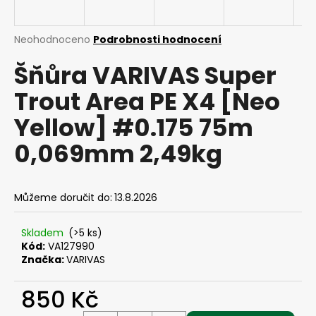
a
j
Průměrné
Neohodnoceno
Podrobnosti hodnocení
í
hodnocení
Šňůra VARIVAS Super
produktu
t
je
?
Trout Area PE X4 [Neo
0,0
z
Yellow] #0.175 75m
5
hvězdiček.
0,069mm 2,49kg
HLEDAT
Můžeme doručit do:
13.8.2026
D
Skladem
(>5 ks)
o
Kód:
VA127990
p
Značka:
VARIVAS
o
r
850 Kč
u