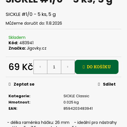
je
a
0,0
z
j
SICKLE #1/0 - 5 ks, 5 g
5
í
hvězdiček.
Můžeme doručit do:
11.8.2026
t
?
Skladem
Kód:
483941
Značka:
Jigovky.cz
69 Kč
HLEDAT
DO KOŠÍKU
Měrná
cena:
Zeptat se
Sdílet
D
o
Kategorie
:
SICKLE Classic
p
Hmotnost
:
0.025 kg
o
EAN
:
8594203483941
r
u
- délka raménka háčku: 26 mm - ideální pro nástrahy