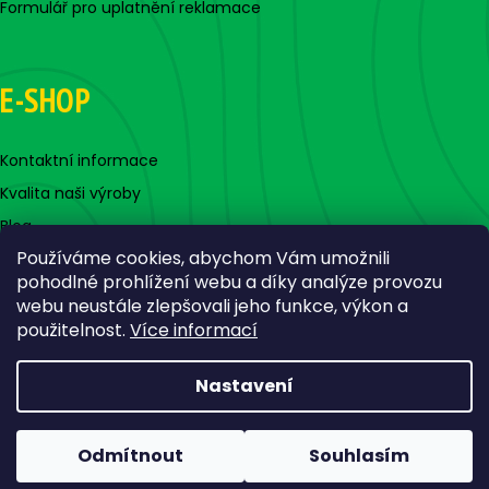
Formulář pro uplatnění reklamace
E-SHOP
Kontaktní informace
Kvalita naši výroby
Blog
Používáme cookies, abychom Vám umožnili
pohodlné prohlížení webu a díky analýze provozu
webu neustále zlepšovali jeho funkce, výkon a
použitelnost.
Více informací
Nastavení
Vytvořil Shoptet
Copyright 2026
Jigovky.cz
. Všechna práva vyhrazena.
Odmítnout
Souhlasím
Upravit nastavení cookies