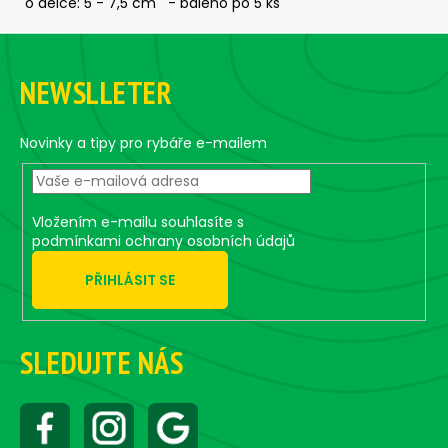
č
o délce: 5 - 7,5 cm - baleno po 5 ks
u
Z
j
á
e
NEWSLLETER
m
p
e
a
t
Novinky a tipy pro rybáře e-mailem
í
ČIHÁTKO
PŘED
ŠPIČKU
-
Vložením e-mailu souhlasíte s
KULIČKA
podmínkami ochrany osobních údajů
30
MM
PŘIHLÁSIT SE
31
Kč
SLEDUJTE NÁS