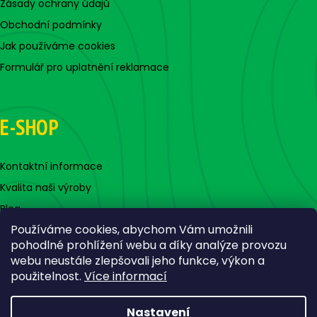
Zásady ochrany údajů
Obchodní podmínky
Jak používáme cookies
Formulář pro uplatnění reklamace
E-SHOP
Kontaktní informace
Kvalita naši výroby
Blog
Používáme cookies, abychom Vám umožnili
pohodlné prohlížení webu a díky analýze provozu
webu neustále zlepšovali jeho funkce, výkon a
použitelnost.
Více informací
Nastavení