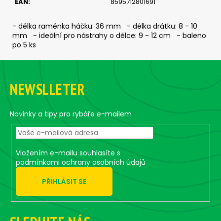
č
EAN
:
8595712801691
u
j
- délka raménka háčku: 36 mm - délka drátku: 8 - 10
e
mm - ideální pro nástrahy o délce: 9 - 12 cm - baleno
m
po 5 ks
e
Z
á
CLASSIC
NEWSLLETER
p
1
a
-
GOLD
t
Novinky a tipy pro rybáře e-mailem
(BLACK/ORANGE
BODY)
í
119
Kč
Vložením e-mailu souhlasíte s
podmínkami ochrany osobních údajů
PŘIHLÁSIT SE