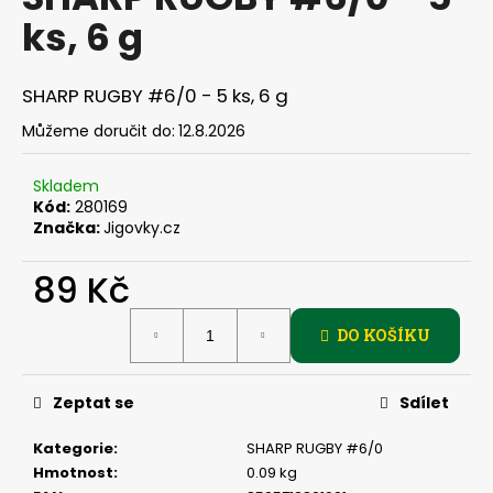
je
a
ks, 6 g
0,0
z
j
5
í
hvězdiček.
SHARP RUGBY #6/0 - 5 ks, 6 g
t
Můžeme doručit do:
12.8.2026
?
Skladem
Kód:
280169
Značka:
Jigovky.cz
HLEDAT
89 Kč
Měrná
DO KOŠÍKU
cena:
D
o
p
Zeptat se
Sdílet
o
r
Kategorie
:
SHARP RUGBY #6/0
u
Hmotnost
:
0.09 kg