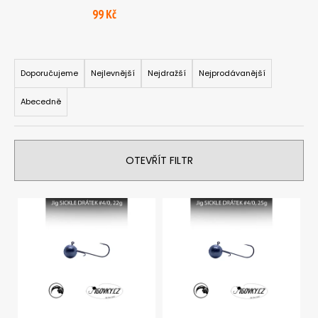
a
99 Kč
j
í
Ř
t
a
Doporučujeme
Nejlevnější
Nejdražší
Nejprodávanější
?
z
Abecedně
e
n
í
OTEVŘÍT FILTR
p
HLEDAT
r
V
o
ý
d
D
p
u
o
i
p
k
o
s
t
r
p
ů
u
r