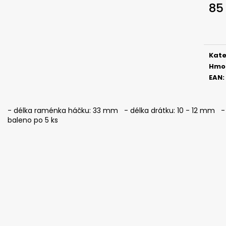
SICKLE #6 - 5 KS, 3 G
SICKLE #6 - 5 KS
85
69 Kč
69 Kč
Měr
cena
Kate
Hmo
EAN
:
- délka raménka háčku: 33 mm - délka drátku: 10 - 12 mm - i
baleno po 5 ks