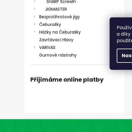
SHARP ScrewIn
JIGMASTER
Bezprotihrotové jigy
Čeburašky
Použív
Háčky na Čeburašky
a díky
Zavrtávací Hlavy
použit
VARIVAS
Gumové nástrahy
Nas
Přijímáme online platby
Z
á