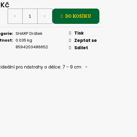
, 2 G
 Kč
ná
DO KOŠÍKU
:
Tisk
gorie
:
SHARP Drátek
tnost
:
0.035 kg
Zeptat se
8594203486652
Sdílet
deální pro nástrahy o délce: 7 - 9 cm -