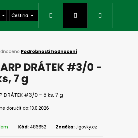
Hledat
Přihlášení
Nákupní
K
Čeština
košík
rné
odnoceno
Podrobnosti hodnocení
cení
ARP DRÁTEK #3/0 -
ktu
ks, 7 g
ček.
 DRÁTEK #3/0 - 5 ks, 7 g
e doručit do:
13.8.2026
Následující
adem
Kód:
486652
Značka:
Jigovky.cz