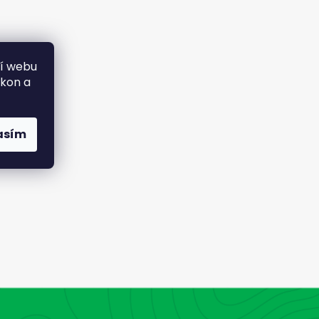
ní webu
ýkon a
asím