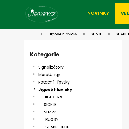
K
Přejít
na
o
NOVINKY
VE
obsah
Zpět
Zpět
š
do
do
í
k
obchodu
obchodu
Domů
Jigové hlavičky
SHARP
SHARP 
P
o
Kategorie
Přeskočit
s
kategorie
t
Signalizátory
r
Mořské jigy
a
Rotační Třpytky
n
Jigové hlavičky
n
JIGEXTRA
í
SICKLE
p
SHARP
a
RUGBY
n
SHARP TIPUP