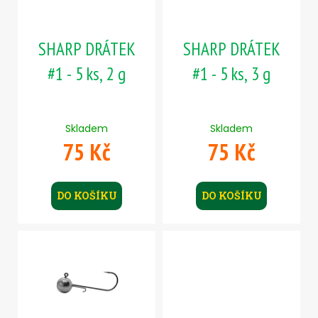
r
o
SHARP DRÁTEK
SHARP DRÁTEK
d
u
#1 - 5 ks, 2 g
#1 - 5 ks, 3 g
k
t
ů
Skladem
Skladem
75 Kč
75 Kč
DO KOŠÍKU
DO KOŠÍKU