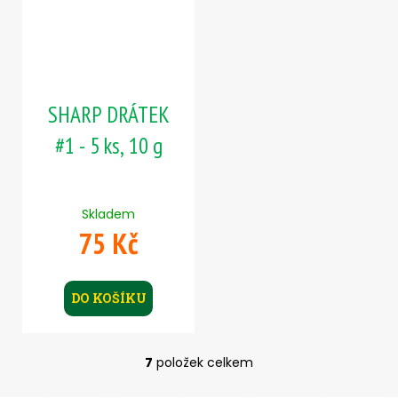
SHARP DRÁTEK
#1 - 5 ks, 10 g
Skladem
75 Kč
DO KOŠÍKU
7
položek celkem
O
v