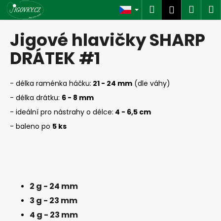
K
Přejít
Hledat
Náku
M
Přihlášen
na
o
obsah
Zpět
Zpět
košík
š
Jigové hlavičky SHARP
í
C
DRÁTEK #1
k
o
p
- délka raménka háčku:
21 - 24 mm
(dle váhy)
o
- délka drátku:
6
- 8 mm
t
- ideální pro nástrahy o délce:
4
- 6,5 cm
ř
- baleno po
5 ks
e
b
u
j
e
2 g - 24 mm
t
3 g - 23 mm
e
4 g - 23 mm
n