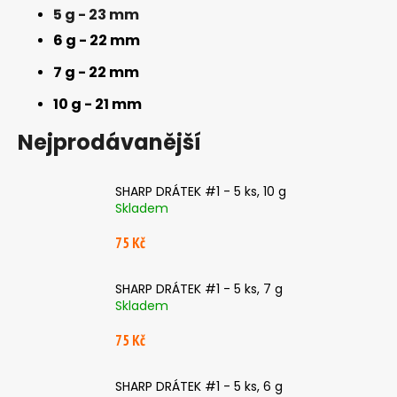
5 g - 23 mm
a
6 g - 22 mm
j
í
7 g - 22 mm
t
10 g - 21 mm
?
Nejprodávanější
SHARP DRÁTEK #1 - 5 ks, 10 g
HLEDAT
Skladem
75 Kč
D
SHARP DRÁTEK #1 - 5 ks, 7 g
o
Skladem
p
o
75 Kč
r
u
SHARP DRÁTEK #1 - 5 ks, 6 g