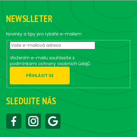
Z
l
á
á
NEWSLLETER
d
p
a
a
c
t
Novinky a tipy pro rybáře e-mailem
í
í
p
r
v
Vložením e-mailu souhlasíte s
k
podmínkami ochrany osobních údajů
y
PŘIHLÁSIT SE
v
ý
p
i
SLEDUJTE NÁS
s
u