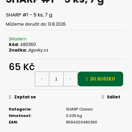
je
a
0,0
z
j
SHARP #1 - 5 ks, 7 g
5
í
hvězdiček.
Můžeme doručit do:
13.8.2026
t
?
Skladem
Kód:
480360
Značka:
Jigovky.cz
65 Kč
HLEDAT
Měrná
DO KOŠÍKU
cena:
D
Zeptat se
Sdílet
o
p
Kategorie
:
SHARP Classic
o
Hmotnost
:
0.035 kg
r
EAN
:
8594203480360
u