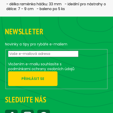
č
- délka raménka háčku: 33 mm - ideální pro nástrahy o
u
délce: 7 - 9 cm - baleno po 5 ks
j
e
Z
m
á
e
NEWSLLETER
p
a
ČEBURAŠKA
t
Novinky a tipy pro rybáře e-mailem
STANDUP
í
-
5
KS,
Vložením e-mailu souhlasíte s
7
G
podmínkami ochrany osobních údajů
55
PŘIHLÁSIT SE
Kč
SLEDUJTE NÁS