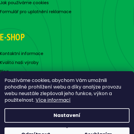
Jak používáme cookies
Formulář pro uplatnění reklamace
E-SHOP
Kontaktní informace
Kvalita naši výroby
Blog
Používáme cookies, abychom Vám umožnili
pohodlné prohlížení webu a díky analýze provozu
webu neustále zlepšovali jeho funkce, výkon a
použitelnost.
Více informací
Nastavení
Vytvořil Shoptet
Copyright 2026
Jigovky.cz
. Všechna práva vyhrazena.