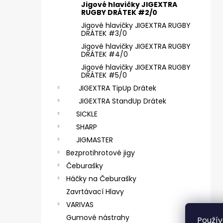
ČEBURAŠKA STANDUP - 5 KS, 7 G
e
Jigové hlavičky JIGEXTRA
RUGBY DRÁTEK #2/0
55 Kč
l
Jigové hlavičky JIGEXTRA RUGBY
DRÁTEK #3/0
Jigové hlavičky JIGEXTRA RUGBY
DRÁTEK #4/0
Jigové hlavičky JIGEXTRA RUGBY
DRÁTEK #5/0
JIGEXTRA TipUp Drátek
JIGEXTRA StandUp Drátek
SICKLE
SHARP
JIGMASTER
Bezprotihrotové jigy
Čeburašky
Háčky na Čeburašky
Zavrtávací Hlavy
VARIVAS
Gumové nástrahy
Použív