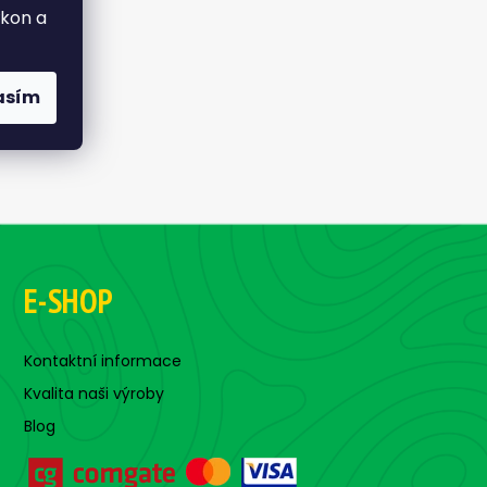
ýkon a
asím
E-SHOP
Kontaktní informace
Kvalita naši výroby
Blog