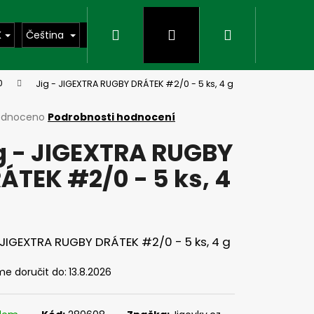
Hledat
Přihlášení
Nákupní
K
Čeština
0
Jig - JIGEXTRA RUGBY DRÁTEK #2/0 - 5 ks, 4 g
košík
rné
odnoceno
Podrobnosti hodnocení
cení
g - JIGEXTRA RUGBY
ktu
ÁTEK #2/0 - 5 ks, 4
ček.
 JIGEXTRA RUGBY DRÁTEK #2/0 - 5 ks, 4 g
Následující
e doručit do:
13.8.2026