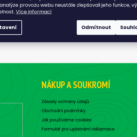
 analýze provozu webu neustále zlepšovali jeho funkce, v
elnost.
Více informací
tavení
Odmítnout
Souhl
NÁKUP A SOUKROMÍ
Zásady ochrany údajů
Obchodní podmínky
Jak používáme cookies
Formulář pro uplatnění reklamace