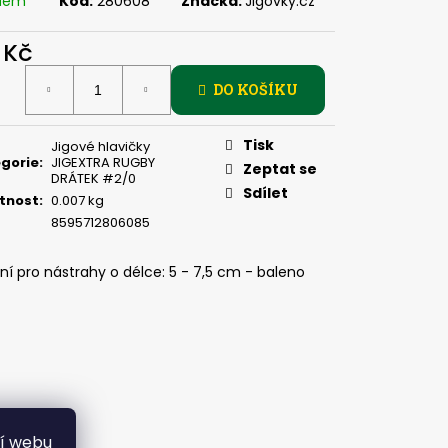
adem
Kód:
280608
Značka:
Jigovky.cz
DUP - 5 KS, 4 G
 Kč
ná
DO KOŠÍKU
:
Tisk
Jigové hlavičky
gorie
:
JIGEXTRA RUGBY
Zeptat se
DRÁTEK #2/0
Sdílet
tnost
:
0.007 kg
8595712806085
í pro nástrahy o délce: 5 - 7,5 cm - baleno
ní webu