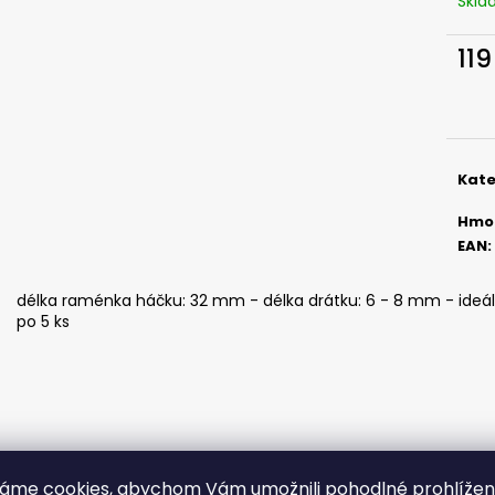
Skl
ČEBURAŠKA STANDUP - 5 KS, 5,5 G
ČEBURAŠKA STAN
49 Kč
45 Kč
119
Měr
cena
Kate
Hmo
EAN
:
délka raménka háčku: 32 mm - délka drátku: 6 - 8 mm - ideáln
po 5 ks
áme cookies, abychom Vám umožnili pohodlné prohlíže