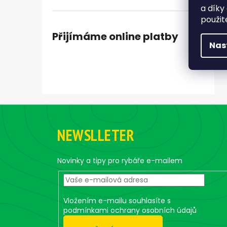
a díky
použit
Přijímáme online platby
Nas
Z
á
NEWSLLETER
p
a
t
Novinky a tipy pro rybáře e-mailem
í
Vložením e-mailu souhlasíte s
podmínkami ochrany osobních údajů