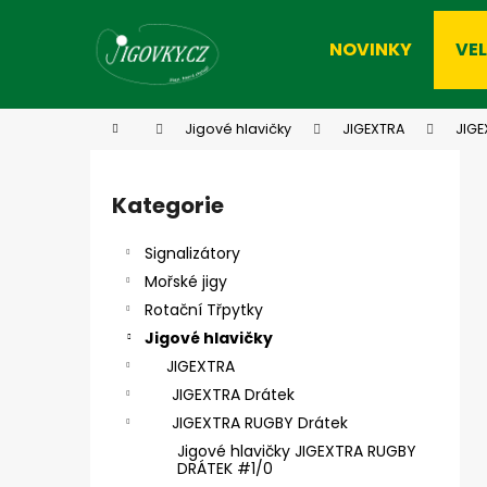
K
Přejít
na
o
NOVINKY
VE
obsah
Zpět
Zpět
š
do
do
í
k
obchodu
obchodu
Domů
Jigové hlavičky
JIGEXTRA
JIGE
P
o
Kategorie
Přeskočit
s
kategorie
t
Signalizátory
r
Mořské jigy
a
Rotační Třpytky
n
Jigové hlavičky
n
JIGEXTRA
í
JIGEXTRA Drátek
p
JIGEXTRA RUGBY Drátek
a
Jigové hlavičky JIGEXTRA RUGBY
n
DRÁTEK #1/0