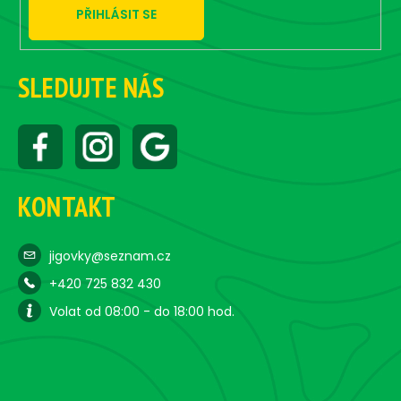
y
PŘIHLÁSIT SE
v
ý
p
i
SLEDUJTE NÁS
s
u
KONTAKT
jigovky@seznam.cz
+420 725 832 430
Volat od 08:00 - do 18:00 hod.