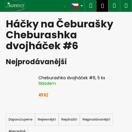
K
Přejít
Hledat
Náku
M
Přihlášen
na
o
obsah
Zpět
Zpět
košík
š
Háčky na Čeburašky
í
C
Cheburashka
k
o
dvojháček #6
p
o
Nejprodávanější
t
ř
e
Cheburashka dvojháček #6, 5 ks
Skladem
b
u
49 Kč
j
e
Ř
t
a
Doporučujeme
Nejlevnější
Nejdražší
Nejprodávanější
e
z
n
Abecedně