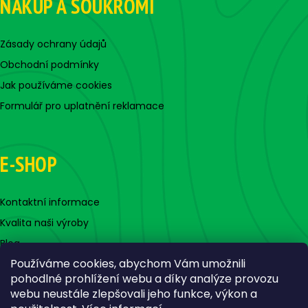
NÁKUP A SOUKROMÍ
Zásady ochrany údajů
Obchodní podmínky
Jak používáme cookies
Formulář pro uplatnění reklamace
E-SHOP
Kontaktní informace
Kvalita naši výroby
Blog
Používáme cookies, abychom Vám umožnili
pohodlné prohlížení webu a díky analýze provozu
webu neustále zlepšovali jeho funkce, výkon a