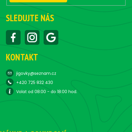
ý
p
i
SLEDUJTE NÁS
s
u
KONTAKT
jigovky@seznam.cz
+420 725 832 430
Volat od 08:00 - do 18:00 hod.