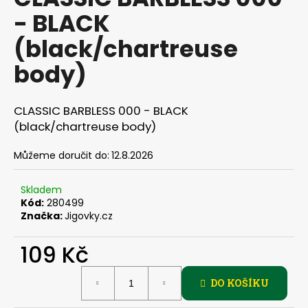
je
a
- BLACK
0,0
z
j
(black/chartreuse
5
í
hvězdiček.
body)
t
?
CLASSIC BARBLESS 000 - BLACK
(black/chartreuse body)
Můžeme doručit do:
12.8.2026
HLEDAT
Skladem
Kód:
280499
Značka:
Jigovky.cz
D
o
109 Kč
p
o
Měrná
r
DO KOŠÍKU
cena:
u