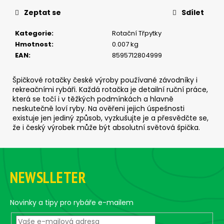
č
u
Zeptat se
Sdílet
j
e
Kategorie
:
Rotační Třpytky
m
Hmotnost
:
0.007 kg
e
EAN
:
8595712804999
Špičkové rotačky české výroby používané závodníky i
ČIHÁTKO
rekreačními rybáři. Každá rotačka je detailní ruční práce,
NA
která se točí i v těžkých podmínkách a hlavně
ŠŇŮRCE
neskutečně loví ryby. Na ověřeni jejich úspešnosti
-
existuje jen jediný způsob, vyzkušujte je a přesvědčte se,
38
že i český výrobek může být absolutní světová špička.
MM
40
Kč
Z
á
NEWSLLETER
p
a
t
Novinky a tipy pro rybáře e-mailem
í