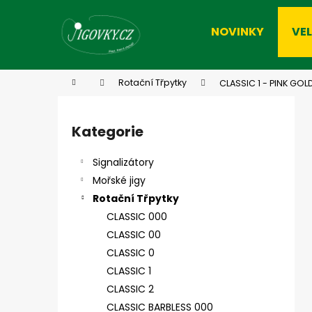
K
Přejít
na
o
NOVINKY
VE
obsah
Zpět
Zpět
š
do
do
í
k
obchodu
obchodu
Domů
Rotační Třpytky
CLASSIC 1 - PINK GO
P
o
Kategorie
Přeskočit
s
kategorie
t
Signalizátory
r
Mořské jigy
a
Rotační Třpytky
n
CLASSIC 000
n
CLASSIC 00
í
CLASSIC 0
p
CLASSIC 1
a
CLASSIC 2
n
CLASSIC BARBLESS 000