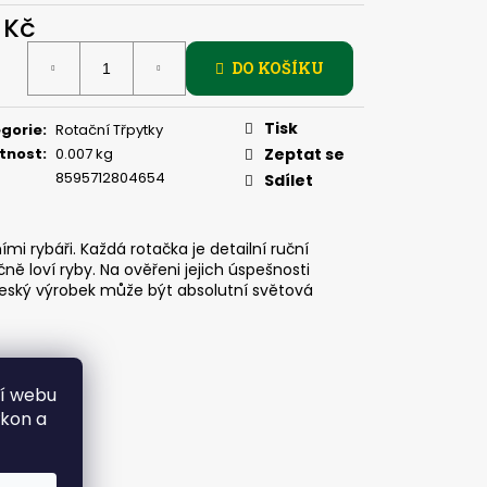
PIČKU - KULIČKA 30 MM
 Kč
ná
DO KOŠÍKU
:
Tisk
gorie
:
Rotační Třpytky
tnost
:
0.007 kg
Zeptat se
8595712804654
Sdílet
i rybáři. Každá rotačka je detailní ruční
ě loví ryby. Na ověřeni jejich úspešnosti
i český výrobek může být absolutní světová
ní webu
ýkon a