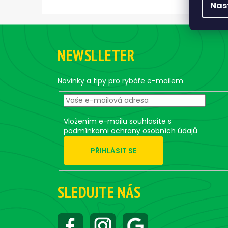
Nas
Z
á
NEWSLLETER
p
a
t
Novinky a tipy pro rybáře e-mailem
í
Vložením e-mailu souhlasíte s
podmínkami ochrany osobních údajů
PŘIHLÁSIT SE
SLEDUJTE NÁS