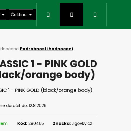
Hledat
Přihlášení
Nákupní
K
Čeština
košík
rné
odnoceno
Podrobnosti hodnocení
cení
ASSIC 1 - PINK GOLD
ktu
lack/orange body)
ček.
IC 1 - PINK GOLD (black/orange body)
e doručit do:
12.8.2026
Následující
adem
Kód:
280465
Značka:
Jigovky.cz