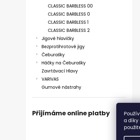
ČIHÁTKO POD PRUT - 30 MM
e
CLASSIC BARBLESS 00
31 Kč
l
CLASSIC BARBLESS 0
CLASSIC BARBLESS 1
CLASSIC BARBLESS 2
Jigové hlavičky
Bezprotihrotové jigy
Čeburašky
Háčky na Čeburašky
Zavrtávací Hlavy
VARIVAS
Gumové nástrahy
Přijímáme online platby
Použív
a díky
použit