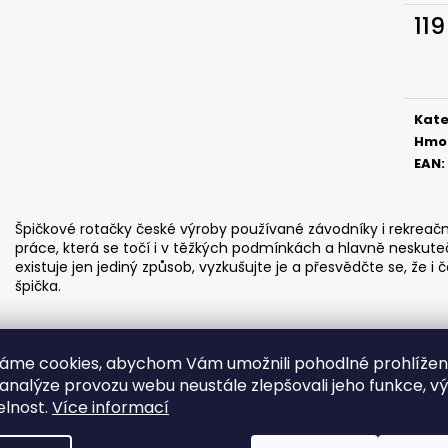
ČIHÁTKO POD PRUT - 20 MM
ČIHÁTKO PŘED Š
119
27 Kč
31 Kč
Měr
cena
Kate
Hmo
EAN
:
Špičkové rotačky české výroby používané závodníky i rekreačním
práce, která se točí i v těžkých podmínkách a hlavně neskutečn
existuje jen jediný způsob, vyzkušujte je a přesvědčte se, že 
špička.
áme cookies, abychom Vám umožnili pohodlné prohlíže
 analýze provozu webu neustále zlepšovali jeho funkce, v
elnost.
Více informací